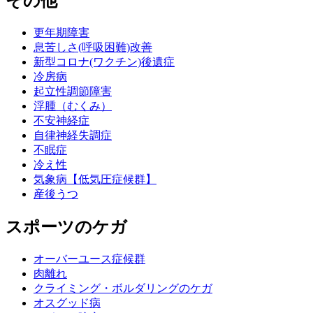
その他
更年期障害
息苦しさ(呼吸困難)改善
新型コロナ(ワクチン)後遺症
冷房病
起立性調節障害
浮腫（むくみ）
不安神経症
自律神経失調症
不眠症
冷え性
気象病【低気圧症候群】
産後うつ
スポーツのケガ
オーバーユース症候群
肉離れ
クライミング・ボルダリングのケガ
オスグッド病