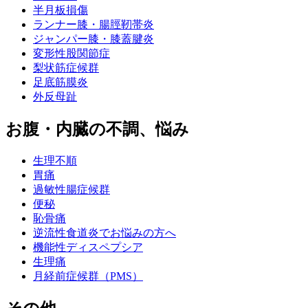
半月板損傷
ランナー膝・腸脛靭帯炎
ジャンパー膝・膝蓋腱炎
変形性股関節症
梨状筋症候群
足底筋膜炎
外反母趾
お腹・内臓の不調、悩み
生理不順
胃痛
過敏性腸症候群
便秘
恥骨痛
逆流性食道炎でお悩みの方へ
機能性ディスペプシア
生理痛
月経前症候群（PMS）