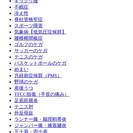
ギックリ腰
不眠症
冷え性
脊柱管狭窄症
スポーツ障害
気象病【低気圧症候群】
腰椎椎間板症
ゴルフのケガ
サッカーのケガ
テニスのケガ
バスケットボールのケガ
めまい
月経前症候群（PMS）
野球のケガ
産後うつ
TFCC損傷（手首の痛み）
足底筋膜炎
テニス肘
外反母趾
ランナー膝・腸脛靭帯炎
ジャンパー膝・膝蓋腱炎
五十肩・四十肩