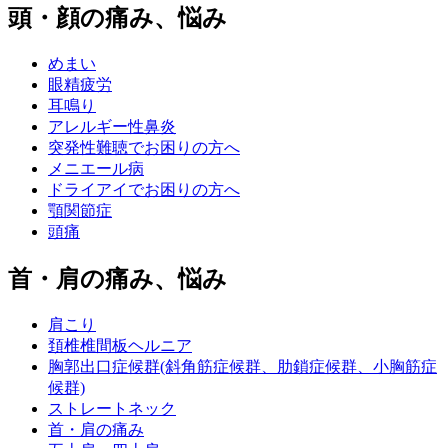
頭・顔の痛み、悩み
めまい
眼精疲労
耳鳴り
アレルギー性鼻炎
突発性難聴でお困りの方へ
メニエール病
ドライアイでお困りの方へ
顎関節症
頭痛
首・肩の痛み、悩み
肩こり
頚椎椎間板ヘルニア
胸郭出口症候群(斜角筋症候群、肋鎖症候群、小胸筋症
候群)
ストレートネック
首・肩の痛み