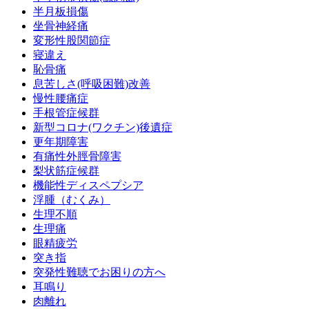
半月板損傷
坐骨神経痛
変形性股関節症
寝違え
恥骨痛
息苦しさ(呼吸困難)改善
慢性腰痛症
手根管症候群
新型コロナ(ワクチン)後遺症
更年期障害
有痛性外脛骨障害
梨状筋症候群
機能性ディスペプシア
浮腫（むくみ）
生理不順
生理痛
眼精疲労
突き指
突発性難聴でお困りの方へ
耳鳴り
肉離れ