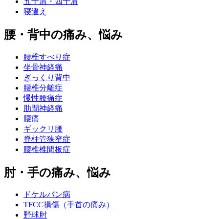
五十肩・四十肩
寝違え
腰・背中の痛み、悩み
腰椎すべり症
坐骨神経痛
ぎっくり背中
腰椎分離症
慢性腰痛症
肋間神経痛
腰痛
ギックリ腰
脊柱管狭窄症
腰椎椎間板症
肘・手の痛み、悩み
ドケルバン病
TFCC損傷（手首の痛み）
野球肘