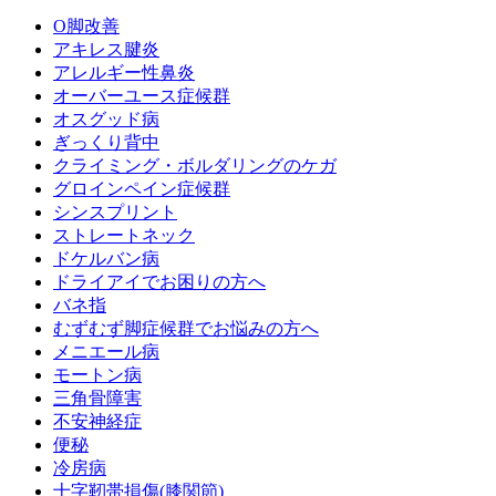
O脚改善
アキレス腱炎
アレルギー性鼻炎
オーバーユース症候群
オスグッド病
ぎっくり背中
クライミング・ボルダリングのケガ
グロインペイン症候群
シンスプリント
ストレートネック
ドケルバン病
ドライアイでお困りの方へ
バネ指
むずむず脚症候群でお悩みの方へ
メニエール病
モートン病
三角骨障害
不安神経症
便秘
冷房病
十字靭帯損傷(膝関節)