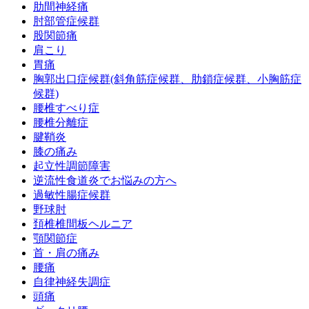
肋間神経痛
肘部管症候群
股関節痛
肩こり
胃痛
胸郭出口症候群(斜角筋症候群、肋鎖症候群、小胸筋症
候群)
腰椎すべり症
腰椎分離症
腱鞘炎
膝の痛み
起立性調節障害
逆流性食道炎でお悩みの方へ
過敏性腸症候群
野球肘
頚椎椎間板ヘルニア
顎関節症
首・肩の痛み
腰痛
自律神経失調症
頭痛