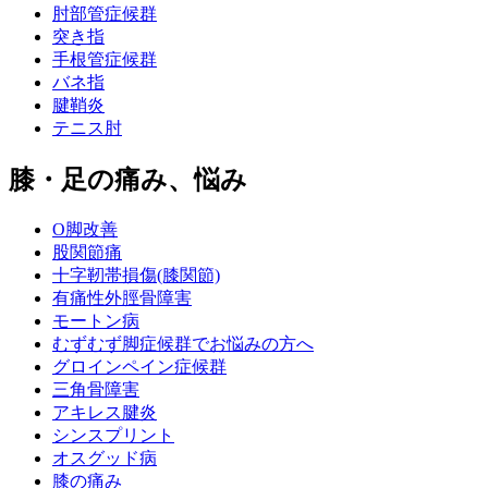
肘部管症候群
突き指
手根管症候群
バネ指
腱鞘炎
テニス肘
膝・足の痛み、悩み
O脚改善
股関節痛
十字靭帯損傷(膝関節)
有痛性外脛骨障害
モートン病
むずむず脚症候群でお悩みの方へ
グロインペイン症候群
三角骨障害
アキレス腱炎
シンスプリント
オスグッド病
膝の痛み