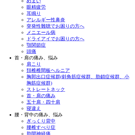
めまい
眼精疲労
耳鳴り
アレルギー性鼻炎
突発性難聴でお困りの方へ
メニエール病
ドライアイでお困りの方へ
顎関節症
頭痛
首・肩の痛み、悩み
肩こり
頚椎椎間板ヘルニア
胸郭出口症候群(斜角筋症候群、肋鎖症候群、小
胸筋症候群)
ストレートネック
首・肩の痛み
五十肩・四十肩
寝違え
腰・背中の痛み、悩み
ぎっくり背中
腰椎すべり症
肋間神経痛