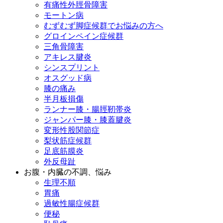
有痛性外脛骨障害
モートン病
むずむず脚症候群でお悩みの方へ
グロインペイン症候群
三角骨障害
アキレス腱炎
シンスプリント
オスグッド病
膝の痛み
半月板損傷
ランナー膝・腸脛靭帯炎
ジャンパー膝・膝蓋腱炎
変形性股関節症
梨状筋症候群
足底筋膜炎
外反母趾
お腹・内臓の不調、悩み
生理不順
胃痛
過敏性腸症候群
便秘