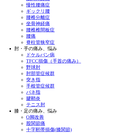
慢性腰痛症
ギックリ腰
腰椎分離症
坐骨神経痛
腰椎椎間板症
腰痛
脊柱管狭窄症
肘・手の痛み、悩み
ドケルバン病
TFCC損傷（手首の痛み）
野球肘
肘部管症候群
突き指
手根管症候群
バネ指
腱鞘炎
テニス肘
膝・足の痛み、悩み
O脚改善
股関節痛
十字靭帯損傷(膝関節)