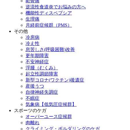
恥骨痛
逆流性食道炎でお悩みの方へ
機能性ディスペプシア
生理痛
月経前症候群（PMS）
その他
冷房病
冷え性
息苦しさ(呼吸困難)改善
更年期障害
不安神経症
浮腫（むくみ）
起立性調節障害
新型コロナ(ワクチン)後遺症
産後うつ
自律神経失調症
不眠症
気象病【低気圧症候群】
スポーツのケガ
オーバーユース症候群
肉離れ
クライミング・ボルダリングのケガ