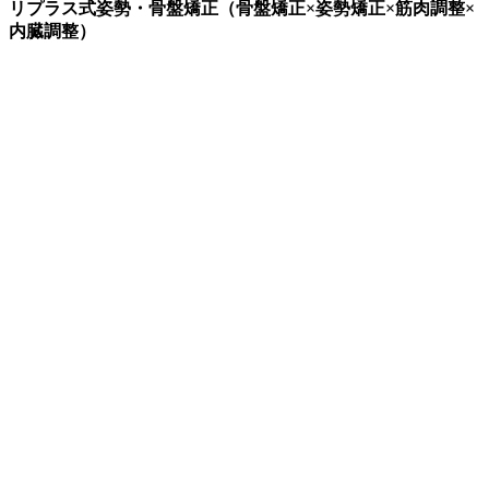
リプラス式姿勢・骨盤矯正（骨盤矯正×姿勢矯正×筋肉調整×
内臓調整）