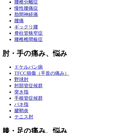
腰椎分離症
慢性腰痛症
肋間神経痛
腰痛
ギックリ腰
脊柱管狭窄症
腰椎椎間板症
肘・手の痛み、悩み
ドケルバン病
TFCC損傷（手首の痛み）
野球肘
肘部管症候群
突き指
手根管症候群
バネ指
腱鞘炎
テニス肘
膝・足の痛み、悩み