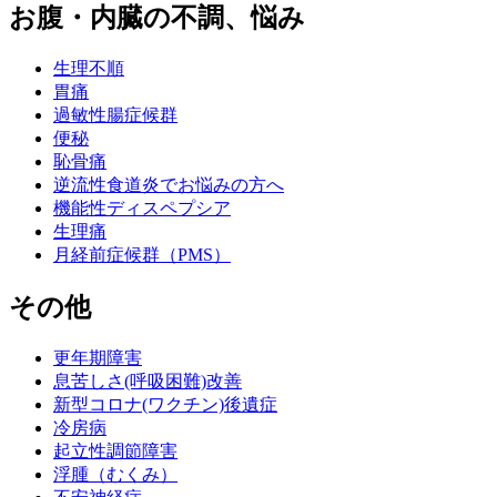
お腹・内臓の不調、悩み
生理不順
胃痛
過敏性腸症候群
便秘
恥骨痛
逆流性食道炎でお悩みの方へ
機能性ディスペプシア
生理痛
月経前症候群（PMS）
その他
更年期障害
息苦しさ(呼吸困難)改善
新型コロナ(ワクチン)後遺症
冷房病
起立性調節障害
浮腫（むくみ）