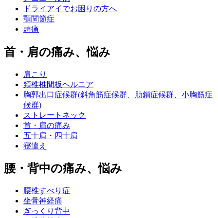
ドライアイでお困りの方へ
顎関節症
頭痛
首・肩の痛み、悩み
肩こり
頚椎椎間板ヘルニア
胸郭出口症候群(斜角筋症候群、肋鎖症候群、小胸筋症
候群)
ストレートネック
首・肩の痛み
五十肩・四十肩
寝違え
腰・背中の痛み、悩み
腰椎すべり症
坐骨神経痛
ぎっくり背中