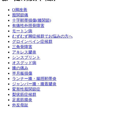
O脚改善
股関節痛
十字靭帯損傷(膝関節)
有痛性外脛骨障害
モートン病
むずむず脚症候群でお悩みの方へ
グロインペイン症候群
三角骨障害
アキレス腱炎
シンスプリント
オスグッド病
膝の痛み
半月板損傷
ランナー膝・腸脛靭帯炎
ジャンパー膝・膝蓋腱炎
変形性股関節症
梨状筋症候群
足底筋膜炎
外反母趾