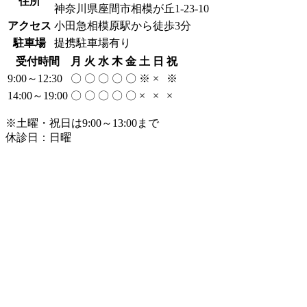
住所
神奈川県座間市相模が丘1-23-10
アクセス
小田急相模原駅から徒歩3分
駐車場
提携駐車場有り
受付時間
月
火
水
木
金
土
日
祝
9:00～12:30
〇
〇
〇
〇
〇
※
×
※
14:00～19:00
〇
〇
〇
〇
〇
×
×
×
※土曜・祝日は9:00～13:00まで
休診日：日曜