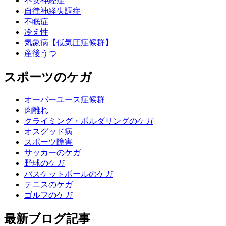
不安神経症
自律神経失調症
不眠症
冷え性
気象病【低気圧症候群】
産後うつ
スポーツのケガ
オーバーユース症候群
肉離れ
クライミング・ボルダリングのケガ
オスグッド病
スポーツ障害
サッカーのケガ
野球のケガ
バスケットボールのケガ
テニスのケガ
ゴルフのケガ
最新ブログ記事