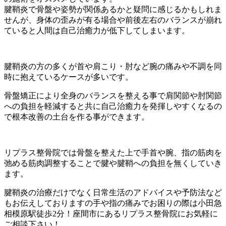
腱鞘炎で骨盤や姿勢が関係あるかと疑問に感じるかもしれま
せんが、身体の歪みが有る場合や前後左右のバランスが崩れ
ていると人間は自己治癒力が低下してしまいます。
腱鞘炎の方の多くが首や肩こり・肘など腕の痛みや不調を同
時に抱えているケースが多いです。
骨盤矯正により全身のバランスを整える事で肩関節や肘関節
への負担を軽減すると共に自己治癒力を発揮しやすくなるの
で根本改善の土台を作る事ができます。
リプラス整骨院では骨盤を整えた上で手首や腕、指の筋肉を
弛める筋肉調整することで腱や腱鞘への負担を無くしていき
ます。
腱鞘炎の治療だけでなく日常生活のアドバイスや予防法など
もお伝えしておりますの手や指の痛みでお困りの際は小田急
相模原駅徒歩2分！座間市にあるリプラス整骨院にお気軽に
ご相談下さい！