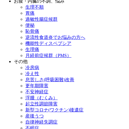
お腹・内臓の不調、悩み
生理不順
胃痛
過敏性腸症候群
便秘
恥骨痛
逆流性食道炎でお悩みの方へ
機能性ディスペプシア
生理痛
月経前症候群（PMS）
その他
冷房病
冷え性
息苦しさ(呼吸困難)改善
更年期障害
不安神経症
浮腫（むくみ）
起立性調節障害
新型コロナ(ワクチン)後遺症
産後うつ
自律神経失調症
不眠症