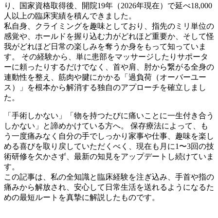
り、国家資格取得後、開院19年（2026年現在）で延べ18,000
人以上の臨床実績を積んできました。
私自身、クライミングを趣味としており、指先のミリ単位の
感覚や、ホールドを握り込む力がどれほど重要か、そして怪
我がどれほど日常の楽しみを奪うか身をもって知っていま
す。 その経験から、単に患部をマッサージしたりサポータ
ーに頼ったりするだけでなく、首や肩、肘から繋がる全身の
連動性を整え、筋肉や腱にかかる「過負荷（オーバーユー
ス）」を根本から解消する独自のアプローチを確立しまし
た。
「手術しかない」「物を持つたびに痛いことに一生付き合う
しかない」と諦めかけている方へ。 保存療法によって、も
う一度痛みなく自分の手でしっかり家事や仕事、趣味を楽し
める喜びを取り戻していただくべく、現在も月に1〜3回の技
術研修を欠かさず、最新の知見をアップデートし続けていま
す。
この記事は、私の全知識と臨床経験を注ぎ込み、手首や指の
痛みから解放され、安心して日常生活を送れるようになるた
めの最短ルートを真摯に解説したものです。