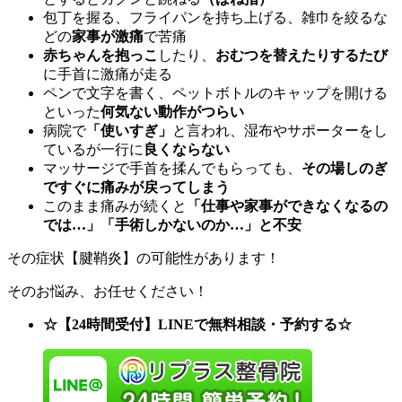
包丁を握る、フライパンを持ち上げる、雑巾を絞るな
どの
家事が激痛
で苦痛
赤ちゃんを抱っこ
したり、
おむつを替えたりするたび
に手首に激痛が走る
ペンで文字を書く、ペットボトルのキャップを開ける
といった
何気ない動作がつらい
病院で
「使いすぎ」
と言われ、湿布やサポーターをし
ているが一行に
良くならない
マッサージで手首を揉んでもらっても、
その場しのぎ
ですぐに痛みが戻ってしまう
このまま痛みが続くと
「仕事や家事ができなくなるの
では…」「手術しかないのか…」と不安
その症状【腱鞘炎】の可能性があります！
そのお悩み、お任せください！
☆【24時間受付】LINEで無料相談・予約する☆