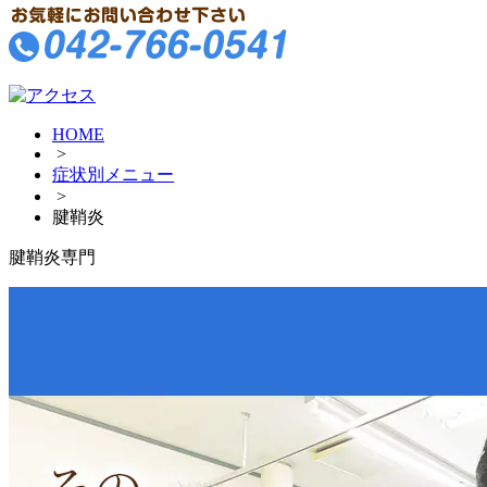
HOME
>
症状別メニュー
>
腱鞘炎
腱鞘炎
専門