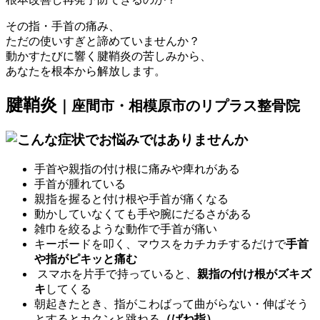
その指・手首の痛み、
ただの使いすぎ
と諦めていませんか？
動かすたびに響く
腱鞘炎の苦しみ
から、
あなたを
根本から解放
します。
腱鞘炎
｜座間市・相模原市のリプラス整骨院
手首や親指の付け根に痛みや痺れがある
手首が腫れている
親指を握ると付け根や手首が痛くなる
動かしていなくても手や腕にだるさがある
雑巾を絞るような動作で手首が痛い
キーボードを叩く、マウスをカチカチするだけで
手首
や指がピキッと痛む
スマホを片手で持っていると、
親指の付け根がズキズ
キ
してくる
朝起きたとき、指がこわばって曲がらない・伸ばそう
とするとカクンと跳ねる
（ばね指）