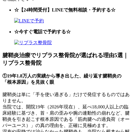
☆【24時間受付】LINEで無料相談・予約する☆
☆今すぐ電話で予約する☆
腱鞘炎治療でリプラス整骨院が選ばれる理由5選｜
リプラス整骨院
①
19年1.8万人の実績から導き出した、繰り返す腱鞘炎の
「根本原因」を見抜く眼
腱鞘炎は単に「手を使い過ぎる」だけで発症するものではあ
りません。
当院では、開院19年（2026年現在）、延べ18,000人以上の臨
床経験に基づき、首・肩の歪みや腕の連動性の崩れなど、腱
鞘炎を引き起こす根本原因である「筋肉腱への過負荷（オー
バーユース）」の真の理由を、正確に見極めます。
湿布や安静では治らなかった腱鞘炎も、当院なら根本から解