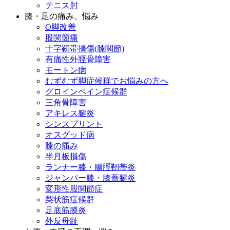
テニス肘
膝・足の痛み、悩み
O脚改善
股関節痛
十字靭帯損傷(膝関節)
有痛性外脛骨障害
モートン病
むずむず脚症候群でお悩みの方へ
グロインペイン症候群
三角骨障害
アキレス腱炎
シンスプリント
オスグッド病
膝の痛み
半月板損傷
ランナー膝・腸脛靭帯炎
ジャンパー膝・膝蓋腱炎
変形性股関節症
梨状筋症候群
足底筋膜炎
外反母趾