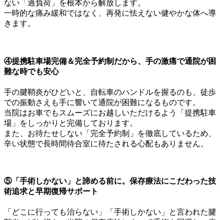
ない「過負荷」を根本から解放します。
一時的な痛み緩和ではなく、再発に怯えない健やかな体へ導
きます。
④
提携駐車場完備＆完全予約制だから、手の激痛で通院が困
難な時でも安心
手の腱鞘炎がひどいと、自転車のハンドルを握るのも、徒歩
での振動さえも手に響いて通院が困難になるものです。
当院はお車でもスムーズにお越しいただけるよう「提携駐車
場」をしっかりと完備しております。
また、お待たせしない「完全予約制」を徹底しているため、
辛い状態で長時間待合室に待たされる心配もありません。
⑤
「手術しかない」と諦める前に。保存療法にこだわった技
術追求と早期復帰サポート
「どこに行っても治らない」「手術しかない」と言われた腱