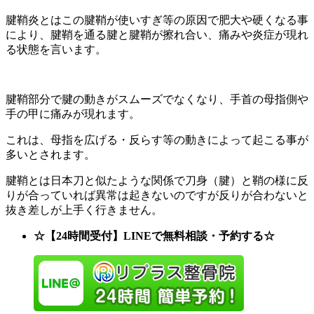
腱鞘炎とはこの腱鞘が使いすぎ等の原因で肥大や硬くなる事
により、腱鞘を通る腱と腱鞘が擦れ合い、痛みや炎症が現れ
る状態を言います。
腱鞘部分で腱の動きがスムーズでなくなり、手首の母指側や
手の甲に痛みが現れます。
これは、母指を広げる・反らす等の動きによって起こる事が
多いとされます。
腱鞘とは日本刀と似たような関係で刀身（腱）と鞘の様に反
りが合っていれば異常は起きないのですが反りが合わないと
抜き差しが上手く行きません。
☆【24時間受付】LINEで無料相談・予約する☆