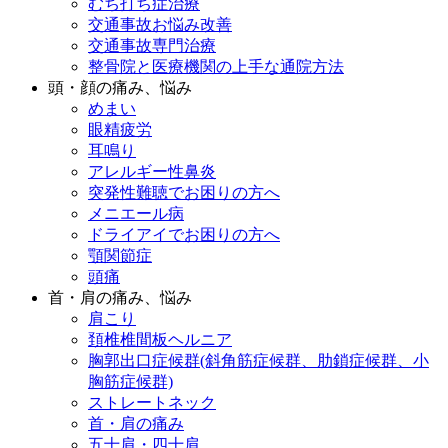
むち打ち症治療
交通事故お悩み改善
交通事故専門治療
整骨院と医療機関の上手な通院方法
頭・顔の痛み、悩み
めまい
眼精疲労
耳鳴り
アレルギー性鼻炎
突発性難聴でお困りの方へ
メニエール病
ドライアイでお困りの方へ
顎関節症
頭痛
首・肩の痛み、悩み
肩こり
頚椎椎間板ヘルニア
胸郭出口症候群(斜角筋症候群、肋鎖症候群、小
胸筋症候群)
ストレートネック
首・肩の痛み
五十肩・四十肩