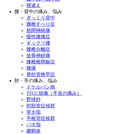
寝違え
腰・背中の痛み、悩み
ぎっくり背中
腰椎すべり症
肋間神経痛
慢性腰痛症
ギックリ腰
腰椎分離症
坐骨神経痛
腰椎椎間板症
腰痛
脊柱管狭窄症
肘・手の痛み、悩み
ドケルバン病
TFCC損傷（手首の痛み）
野球肘
肘部管症候群
突き指
手根管症候群
バネ指
腱鞘炎