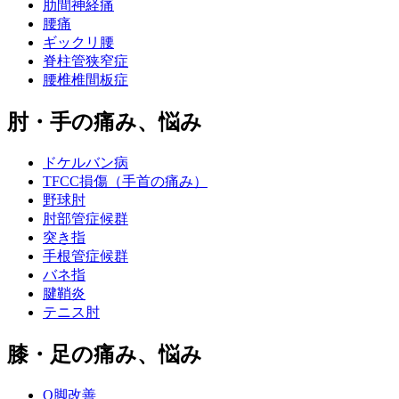
肋間神経痛
腰痛
ギックリ腰
脊柱管狭窄症
腰椎椎間板症
肘・手の痛み、悩み
ドケルバン病
TFCC損傷（手首の痛み）
野球肘
肘部管症候群
突き指
手根管症候群
バネ指
腱鞘炎
テニス肘
膝・足の痛み、悩み
O脚改善