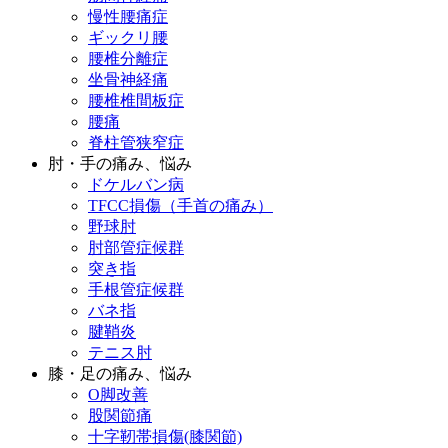
慢性腰痛症
ギックリ腰
腰椎分離症
坐骨神経痛
腰椎椎間板症
腰痛
脊柱管狭窄症
肘・手の痛み、悩み
ドケルバン病
TFCC損傷（手首の痛み）
野球肘
肘部管症候群
突き指
手根管症候群
バネ指
腱鞘炎
テニス肘
膝・足の痛み、悩み
O脚改善
股関節痛
十字靭帯損傷(膝関節)