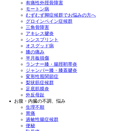
有痛性外脛骨障害
モートン病
むずむず脚症候群でお悩みの方へ
グロインペイン症候群
三角骨障害
アキレス腱炎
シンスプリント
オスグッド病
膝の痛み
半月板損傷
ランナー膝・腸脛靭帯炎
ジャンパー膝・膝蓋腱炎
変形性股関節症
梨状筋症候群
足底筋膜炎
外反母趾
お腹・内臓の不調、悩み
生理不順
胃痛
過敏性腸症候群
便秘