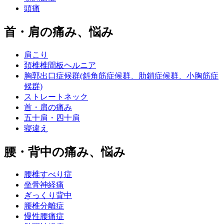
頭痛
首・肩の痛み、悩み
肩こり
頚椎椎間板ヘルニア
胸郭出口症候群(斜角筋症候群、肋鎖症候群、小胸筋症
候群)
ストレートネック
首・肩の痛み
五十肩・四十肩
寝違え
腰・背中の痛み、悩み
腰椎すべり症
坐骨神経痛
ぎっくり背中
腰椎分離症
慢性腰痛症