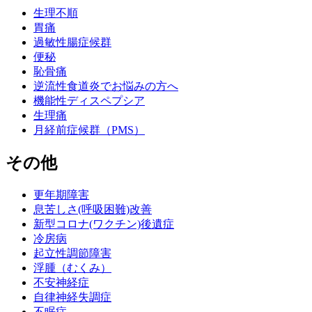
生理不順
胃痛
過敏性腸症候群
便秘
恥骨痛
逆流性食道炎でお悩みの方へ
機能性ディスペプシア
生理痛
月経前症候群（PMS）
その他
更年期障害
息苦しさ(呼吸困難)改善
新型コロナ(ワクチン)後遺症
冷房病
起立性調節障害
浮腫（むくみ）
不安神経症
自律神経失調症
不眠症