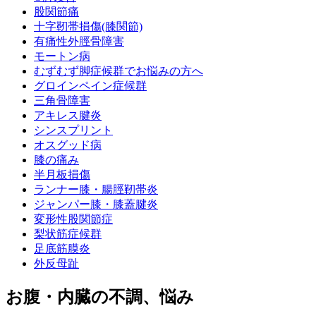
股関節痛
十字靭帯損傷(膝関節)
有痛性外脛骨障害
モートン病
むずむず脚症候群でお悩みの方へ
グロインペイン症候群
三角骨障害
アキレス腱炎
シンスプリント
オスグッド病
膝の痛み
半月板損傷
ランナー膝・腸脛靭帯炎
ジャンパー膝・膝蓋腱炎
変形性股関節症
梨状筋症候群
足底筋膜炎
外反母趾
お腹・内臓の不調、悩み