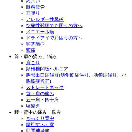
めまい
眼精疲労
耳鳴り
アレルギー性鼻炎
突発性難聴でお困りの方へ
メニエール病
ドライアイでお困りの方へ
顎関節症
頭痛
首・肩の痛み、悩み
肩こり
頚椎椎間板ヘルニア
胸郭出口症候群(斜角筋症候群、肋鎖症候群、小
胸筋症候群)
ストレートネック
首・肩の痛み
五十肩・四十肩
寝違え
腰・背中の痛み、悩み
ぎっくり背中
腰椎すべり症
肋間神経痛