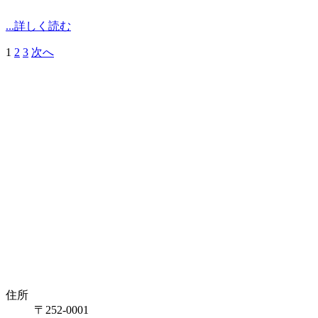
...詳しく読む
1
2
3
次へ
投
稿
の
ペ
ー
ジ
送
り
住所
〒252-0001