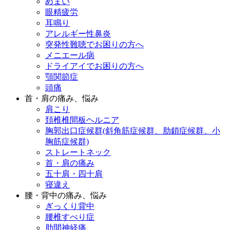
めまい
眼精疲労
耳鳴り
アレルギー性鼻炎
突発性難聴でお困りの方へ
メニエール病
ドライアイでお困りの方へ
顎関節症
頭痛
首・肩の痛み、悩み
肩こり
頚椎椎間板ヘルニア
胸郭出口症候群(斜角筋症候群、肋鎖症候群、小
胸筋症候群)
ストレートネック
首・肩の痛み
五十肩・四十肩
寝違え
腰・背中の痛み、悩み
ぎっくり背中
腰椎すべり症
肋間神経痛