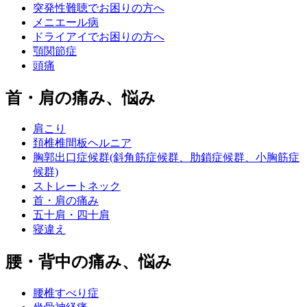
突発性難聴でお困りの方へ
メニエール病
ドライアイでお困りの方へ
顎関節症
頭痛
首・肩の痛み、悩み
肩こり
頚椎椎間板ヘルニア
胸郭出口症候群(斜角筋症候群、肋鎖症候群、小胸筋症
候群)
ストレートネック
首・肩の痛み
五十肩・四十肩
寝違え
腰・背中の痛み、悩み
腰椎すべり症