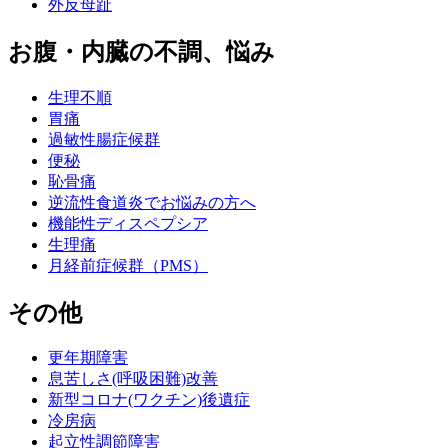
外反母趾
お腹・内臓の不調、悩み
生理不順
胃痛
過敏性腸症候群
便秘
恥骨痛
逆流性食道炎でお悩みの方へ
機能性ディスペプシア
生理痛
月経前症候群（PMS）
その他
更年期障害
息苦しさ(呼吸困難)改善
新型コロナ(ワクチン)後遺症
冷房病
起立性調節障害