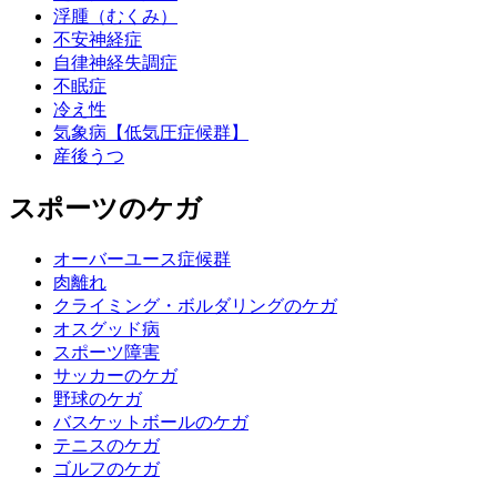
浮腫（むくみ）
不安神経症
自律神経失調症
不眠症
冷え性
気象病【低気圧症候群】
産後うつ
スポーツのケガ
オーバーユース症候群
肉離れ
クライミング・ボルダリングのケガ
オスグッド病
スポーツ障害
サッカーのケガ
野球のケガ
バスケットボールのケガ
テニスのケガ
ゴルフのケガ