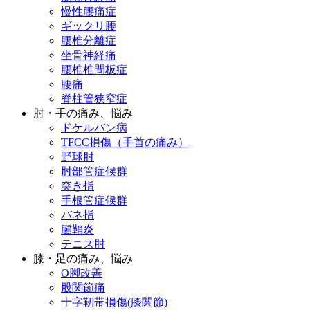
慢性腰痛症
ギックリ腰
腰椎分離症
坐骨神経痛
腰椎椎間板症
腰痛
脊柱管狭窄症
肘・手の痛み、悩み
ドケルバン病
TFCC損傷（手首の痛み）
野球肘
肘部管症候群
突き指
手根管症候群
バネ指
腱鞘炎
テニス肘
膝・足の痛み、悩み
O脚改善
股関節痛
十字靭帯損傷(膝関節)