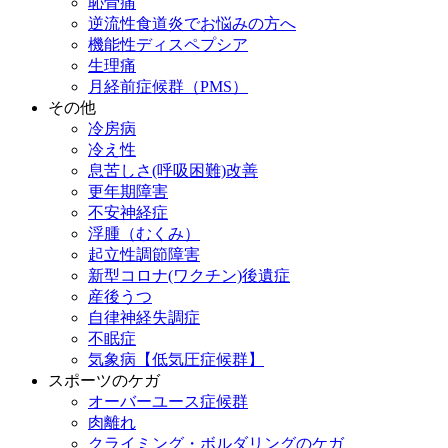
恥骨痛
逆流性食道炎でお悩みの方へ
機能性ディスペプシア
生理痛
月経前症候群（PMS）
その他
冷房病
冷え性
息苦しさ(呼吸困難)改善
更年期障害
不安神経症
浮腫（むくみ）
起立性調節障害
新型コロナ(ワクチン)後遺症
産後うつ
自律神経失調症
不眠症
気象病【低気圧症候群】
スポーツのケガ
オーバーユース症候群
肉離れ
クライミング・ボルダリングのケガ