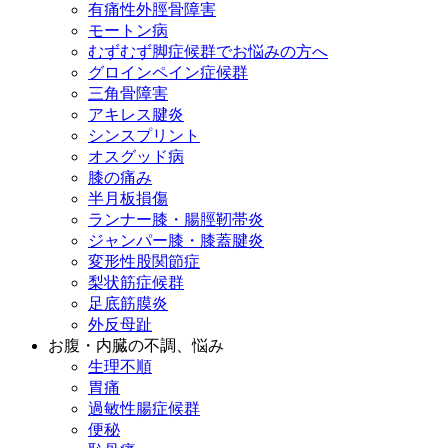
有痛性外脛骨障害
モートン病
むずむず脚症候群でお悩みの方へ
グロインペイン症候群
三角骨障害
アキレス腱炎
シンスプリント
オスグッド病
膝の痛み
半月板損傷
ランナー膝・腸脛靭帯炎
ジャンパー膝・膝蓋腱炎
変形性股関節症
梨状筋症候群
足底筋膜炎
外反母趾
お腹・内臓の不調、悩み
生理不順
胃痛
過敏性腸症候群
便秘