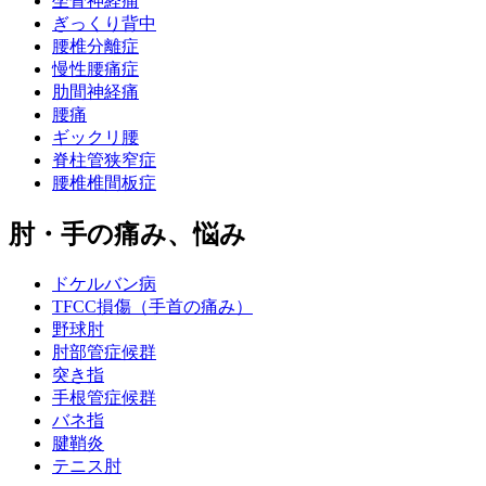
坐骨神経痛
ぎっくり背中
腰椎分離症
慢性腰痛症
肋間神経痛
腰痛
ギックリ腰
脊柱管狭窄症
腰椎椎間板症
肘・手の痛み、悩み
ドケルバン病
TFCC損傷（手首の痛み）
野球肘
肘部管症候群
突き指
手根管症候群
バネ指
腱鞘炎
テニス肘