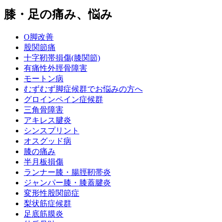
膝・足の痛み、悩み
O脚改善
股関節痛
十字靭帯損傷(膝関節)
有痛性外脛骨障害
モートン病
むずむず脚症候群でお悩みの方へ
グロインペイン症候群
三角骨障害
アキレス腱炎
シンスプリント
オスグッド病
膝の痛み
半月板損傷
ランナー膝・腸脛靭帯炎
ジャンパー膝・膝蓋腱炎
変形性股関節症
梨状筋症候群
足底筋膜炎