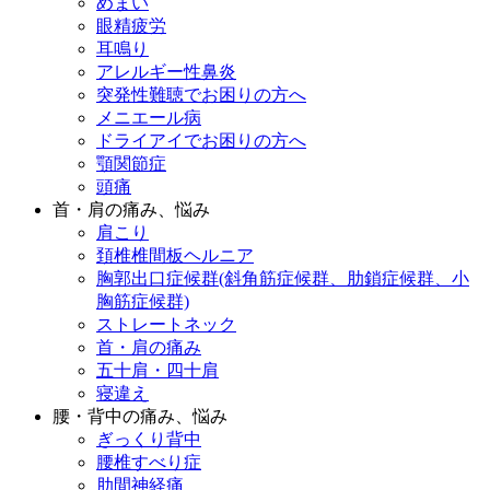
めまい
眼精疲労
耳鳴り
アレルギー性鼻炎
突発性難聴でお困りの方へ
メニエール病
ドライアイでお困りの方へ
顎関節症
頭痛
首・肩の痛み、悩み
肩こり
頚椎椎間板ヘルニア
胸郭出口症候群(斜角筋症候群、肋鎖症候群、小
胸筋症候群)
ストレートネック
首・肩の痛み
五十肩・四十肩
寝違え
腰・背中の痛み、悩み
ぎっくり背中
腰椎すべり症
肋間神経痛