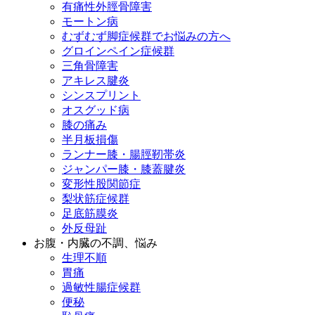
有痛性外脛骨障害
モートン病
むずむず脚症候群でお悩みの方へ
グロインペイン症候群
三角骨障害
アキレス腱炎
シンスプリント
オスグッド病
膝の痛み
半月板損傷
ランナー膝・腸脛靭帯炎
ジャンパー膝・膝蓋腱炎
変形性股関節症
梨状筋症候群
足底筋膜炎
外反母趾
お腹・内臓の不調、悩み
生理不順
胃痛
過敏性腸症候群
便秘