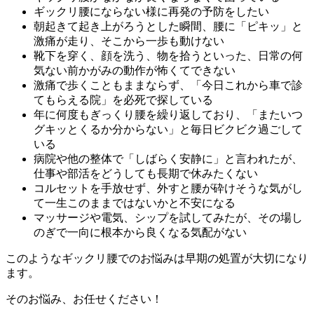
ギックリ腰にならない様に再発の予防をしたい
朝起きて起き上がろうとした瞬間、腰に「ピキッ」と
激痛が走り、そこから一歩も動けない
靴下を穿く、顔を洗う、物を拾うといった、日常の何
気ない前かがみの動作が怖くてできない
激痛で歩くこともままならず、「今日これから車で診
てもらえる院」を必死で探している
年に何度もぎっくり腰を繰り返しており、「またいつ
グキッとくるか分からない」と毎日ビクビク過ごして
いる
病院や他の整体で「しばらく安静に」と言われたが、
仕事や部活をどうしても長期で休みたくない
コルセットを手放せず、外すと腰が砕けそうな気がし
て一生このままではないかと不安になる
マッサージや電気、シップを試してみたが、その場し
のぎで一向に根本から良くなる気配がない
このようなギックリ腰でのお悩みは早期の処置が大切になり
ます。
そのお悩み、お任せください！