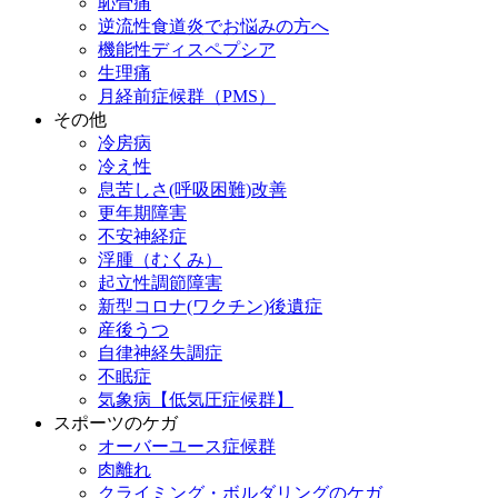
恥骨痛
逆流性食道炎でお悩みの方へ
機能性ディスペプシア
生理痛
月経前症候群（PMS）
その他
冷房病
冷え性
息苦しさ(呼吸困難)改善
更年期障害
不安神経症
浮腫（むくみ）
起立性調節障害
新型コロナ(ワクチン)後遺症
産後うつ
自律神経失調症
不眠症
気象病【低気圧症候群】
スポーツのケガ
オーバーユース症候群
肉離れ
クライミング・ボルダリングのケガ