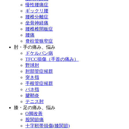
慢性腰痛症
ギックリ腰
腰椎分離症
坐骨神経痛
腰椎椎間板症
腰痛
脊柱管狭窄症
肘・手の痛み、悩み
ドケルバン病
TFCC損傷（手首の痛み）
野球肘
肘部管症候群
突き指
手根管症候群
バネ指
腱鞘炎
テニス肘
膝・足の痛み、悩み
O脚改善
股関節痛
十字靭帯損傷(膝関節)