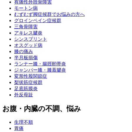
有痛性外脛骨障害
モートン病
むずむず脚症候群でお悩みの方へ
グロインペイン症候群
三角骨障害
アキレス腱炎
シンスプリント
オスグッド病
膝の痛み
半月板損傷
ランナー膝・腸脛靭帯炎
ジャンパー膝・膝蓋腱炎
変形性股関節症
梨状筋症候群
足底筋膜炎
外反母趾
お腹・内臓の不調、悩み
生理不順
胃痛