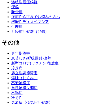
過敏性腸症候群
便秘
恥骨痛
逆流性食道炎でお悩みの方へ
機能性ディスペプシア
生理痛
月経前症候群（PMS）
その他
更年期障害
息苦しさ(呼吸困難)改善
新型コロナ(ワクチン)後遺症
冷房病
起立性調節障害
浮腫（むくみ）
不安神経症
自律神経失調症
不眠症
冷え性
気象病【低気圧症候群】