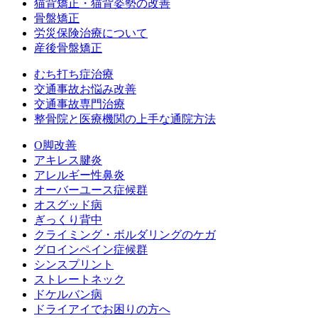
猫背矯正・猫背姿勢の改善
骨盤矯正
労災保険治療について
産後骨盤矯正
むち打ち症治療
交通事故お悩み改善
交通事故専門治療
整骨院と医療機関の上手な通院方法
O脚改善
アキレス腱炎
アレルギー性鼻炎
オーバーユース症候群
オスグッド病
ぎっくり背中
クライミング・ボルダリングのケガ
グロインペイン症候群
シンスプリント
ストレートネック
ドケルバン病
ドライアイでお困りの方へ