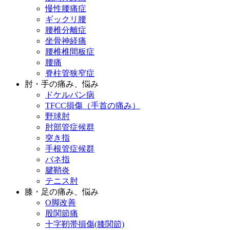
慢性腰痛症
ギックリ腰
腰椎分離症
坐骨神経痛
腰椎椎間板症
腰痛
脊柱管狭窄症
肘・手の痛み、悩み
ドケルバン病
TFCC損傷（手首の痛み）
野球肘
肘部管症候群
突き指
手根管症候群
バネ指
腱鞘炎
テニス肘
膝・足の痛み、悩み
O脚改善
股関節痛
十字靭帯損傷(膝関節)