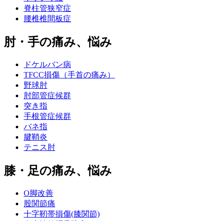
脊柱管狭窄症
腰椎椎間板症
肘・手の痛み、悩み
ドケルバン病
TFCC損傷（手首の痛み）
野球肘
肘部管症候群
突き指
手根管症候群
バネ指
腱鞘炎
テニス肘
膝・足の痛み、悩み
O脚改善
股関節痛
十字靭帯損傷(膝関節)