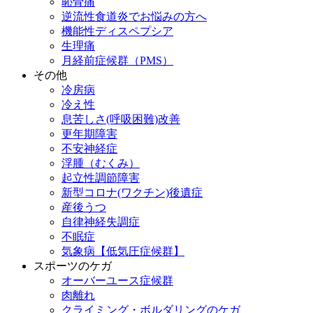
恥骨痛
逆流性食道炎でお悩みの方へ
機能性ディスペプシア
生理痛
月経前症候群（PMS）
その他
冷房病
冷え性
息苦しさ(呼吸困難)改善
更年期障害
不安神経症
浮腫（むくみ）
起立性調節障害
新型コロナ(ワクチン)後遺症
産後うつ
自律神経失調症
不眠症
気象病【低気圧症候群】
スポーツのケガ
オーバーユース症候群
肉離れ
クライミング・ボルダリングのケガ