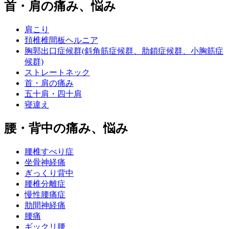
首・肩の痛み、悩み
肩こり
頚椎椎間板ヘルニア
胸郭出口症候群(斜角筋症候群、肋鎖症候群、小胸筋症
候群)
ストレートネック
首・肩の痛み
五十肩・四十肩
寝違え
腰・背中の痛み、悩み
腰椎すべり症
坐骨神経痛
ぎっくり背中
腰椎分離症
慢性腰痛症
肋間神経痛
腰痛
ギックリ腰