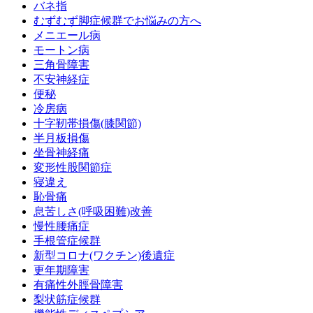
バネ指
むずむず脚症候群でお悩みの方へ
メニエール病
モートン病
三角骨障害
不安神経症
便秘
冷房病
十字靭帯損傷(膝関節)
半月板損傷
坐骨神経痛
変形性股関節症
寝違え
恥骨痛
息苦しさ(呼吸困難)改善
慢性腰痛症
手根管症候群
新型コロナ(ワクチン)後遺症
更年期障害
有痛性外脛骨障害
梨状筋症候群