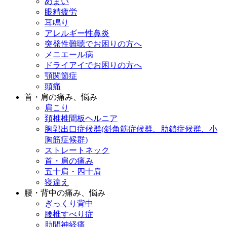
めまい
眼精疲労
耳鳴り
アレルギー性鼻炎
突発性難聴でお困りの方へ
メニエール病
ドライアイでお困りの方へ
顎関節症
頭痛
首・肩の痛み、悩み
肩こり
頚椎椎間板ヘルニア
胸郭出口症候群(斜角筋症候群、肋鎖症候群、小
胸筋症候群)
ストレートネック
首・肩の痛み
五十肩・四十肩
寝違え
腰・背中の痛み、悩み
ぎっくり背中
腰椎すべり症
肋間神経痛