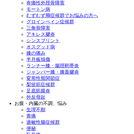
有痛性外脛骨障害
モートン病
むずむず脚症候群でお悩みの方へ
グロインペイン症候群
三角骨障害
アキレス腱炎
シンスプリント
オスグッド病
膝の痛み
半月板損傷
ランナー膝・腸脛靭帯炎
ジャンパー膝・膝蓋腱炎
変形性股関節症
梨状筋症候群
足底筋膜炎
外反母趾
お腹・内臓の不調、悩み
生理不順
胃痛
過敏性腸症候群
便秘