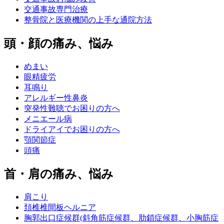
交通事故専門治療
整骨院と医療機関の上手な通院方法
頭・顔の痛み、悩み
めまい
眼精疲労
耳鳴り
アレルギー性鼻炎
突発性難聴でお困りの方へ
メニエール病
ドライアイでお困りの方へ
顎関節症
頭痛
首・肩の痛み、悩み
肩こり
頚椎椎間板ヘルニア
胸郭出口症候群(斜角筋症候群、肋鎖症候群、小胸筋症