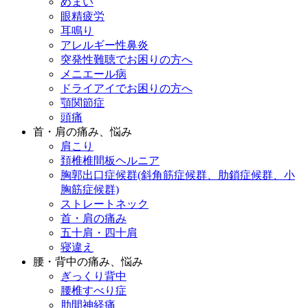
めまい
眼精疲労
耳鳴り
アレルギー性鼻炎
突発性難聴でお困りの方へ
メニエール病
ドライアイでお困りの方へ
顎関節症
頭痛
首・肩の痛み、悩み
肩こり
頚椎椎間板ヘルニア
胸郭出口症候群(斜角筋症候群、肋鎖症候群、小
胸筋症候群)
ストレートネック
首・肩の痛み
五十肩・四十肩
寝違え
腰・背中の痛み、悩み
ぎっくり背中
腰椎すべり症
肋間神経痛