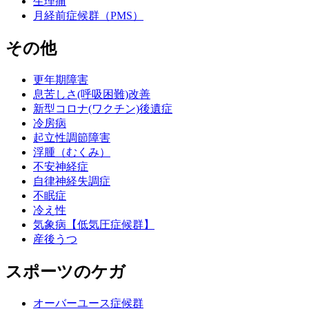
生理痛
月経前症候群（PMS）
その他
更年期障害
息苦しさ(呼吸困難)改善
新型コロナ(ワクチン)後遺症
冷房病
起立性調節障害
浮腫（むくみ）
不安神経症
自律神経失調症
不眠症
冷え性
気象病【低気圧症候群】
産後うつ
スポーツのケガ
オーバーユース症候群