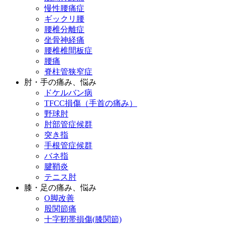
慢性腰痛症
ギックリ腰
腰椎分離症
坐骨神経痛
腰椎椎間板症
腰痛
脊柱管狭窄症
肘・手の痛み、悩み
ドケルバン病
TFCC損傷（手首の痛み）
野球肘
肘部管症候群
突き指
手根管症候群
バネ指
腱鞘炎
テニス肘
膝・足の痛み、悩み
O脚改善
股関節痛
十字靭帯損傷(膝関節)