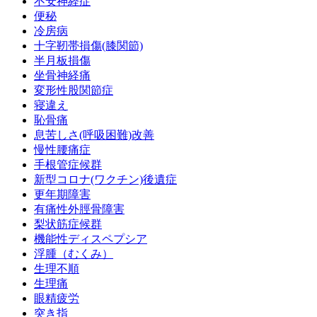
不安神経症
便秘
冷房病
十字靭帯損傷(膝関節)
半月板損傷
坐骨神経痛
変形性股関節症
寝違え
恥骨痛
息苦しさ(呼吸困難)改善
慢性腰痛症
手根管症候群
新型コロナ(ワクチン)後遺症
更年期障害
有痛性外脛骨障害
梨状筋症候群
機能性ディスペプシア
浮腫（むくみ）
生理不順
生理痛
眼精疲労
突き指