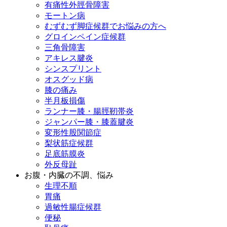
有痛性外脛骨障害
モートン病
むずむず脚症候群でお悩みの方へ
グロインペイン症候群
三角骨障害
アキレス腱炎
シンスプリント
オスグッド病
膝の痛み
半月板損傷
ランナー膝・腸脛靭帯炎
ジャンパー膝・膝蓋腱炎
変形性股関節症
梨状筋症候群
足底筋膜炎
外反母趾
お腹・内臓の不調、悩み
生理不順
胃痛
過敏性腸症候群
便秘