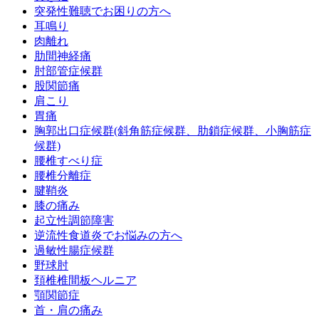
突発性難聴でお困りの方へ
耳鳴り
肉離れ
肋間神経痛
肘部管症候群
股関節痛
肩こり
胃痛
胸郭出口症候群(斜角筋症候群、肋鎖症候群、小胸筋症
候群)
腰椎すべり症
腰椎分離症
腱鞘炎
膝の痛み
起立性調節障害
逆流性食道炎でお悩みの方へ
過敏性腸症候群
野球肘
頚椎椎間板ヘルニア
顎関節症
首・肩の痛み