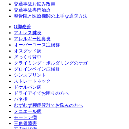
交通事故お悩み改善
交通事故専門治療
整骨院と医療機関の上手な通院方法
O脚改善
アキレス腱炎
アレルギー性鼻炎
オーバーユース症候群
オスグッド病
ぎっくり背中
クライミング・ボルダリングのケガ
グロインペイン症候群
シンスプリント
ストレートネック
ドケルバン病
ドライアイでお困りの方へ
バネ指
むずむず脚症候群でお悩みの方へ
メニエール病
モートン病
三角骨障害