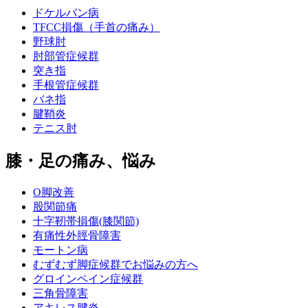
ドケルバン病
TFCC損傷（手首の痛み）
野球肘
肘部管症候群
突き指
手根管症候群
バネ指
腱鞘炎
テニス肘
膝・足の痛み、悩み
O脚改善
股関節痛
十字靭帯損傷(膝関節)
有痛性外脛骨障害
モートン病
むずむず脚症候群でお悩みの方へ
グロインペイン症候群
三角骨障害
アキレス腱炎