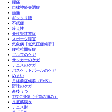
腰痛
自律神経失調症
頭痛
ギックリ腰
不眠症
冷え性
脊柱管狭窄症
スポーツ障害
気象病【低気圧症候群】
腰椎椎間板症
ゴルフのケガ
サッカーのケガ
テニスのケガ
バスケットボールのケガ
めまい
月経前症候群（PMS）
野球のケガ
産後うつ
TFCC損傷（手首の痛み）
足底筋膜炎
テニス肘