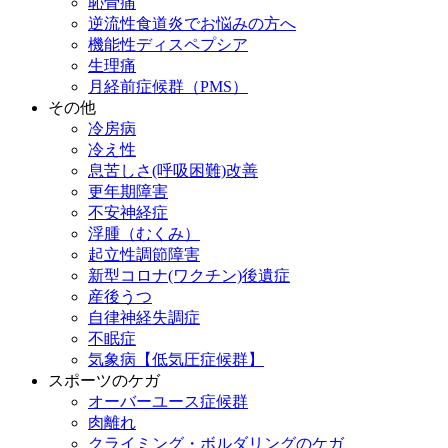
恥骨痛
逆流性食道炎でお悩みの方へ
機能性ディスペプシア
生理痛
月経前症候群（PMS）
その他
冷房病
冷え性
息苦しさ(呼吸困難)改善
更年期障害
不安神経症
浮腫（むくみ）
起立性調節障害
新型コロナ(ワクチン)後遺症
産後うつ
自律神経失調症
不眠症
気象病【低気圧症候群】
スポーツのケガ
オーバーユース症候群
肉離れ
クライミング・ボルダリングのケガ