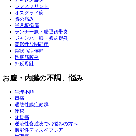
シンスプリント
オスグッド病
膝の痛み
半月板損傷
ランナー膝・腸脛靭帯炎
ジャンパー膝・膝蓋腱炎
変形性股関節症
梨状筋症候群
足底筋膜炎
外反母趾
お腹・内臓の不調、悩み
生理不順
胃痛
過敏性腸症候群
便秘
恥骨痛
逆流性食道炎でお悩みの方へ
機能性ディスペプシア