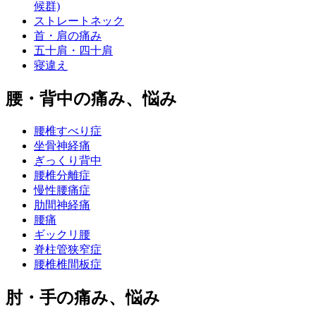
候群)
ストレートネック
首・肩の痛み
五十肩・四十肩
寝違え
腰・背中の痛み、悩み
腰椎すべり症
坐骨神経痛
ぎっくり背中
腰椎分離症
慢性腰痛症
肋間神経痛
腰痛
ギックリ腰
脊柱管狭窄症
腰椎椎間板症
肘・手の痛み、悩み