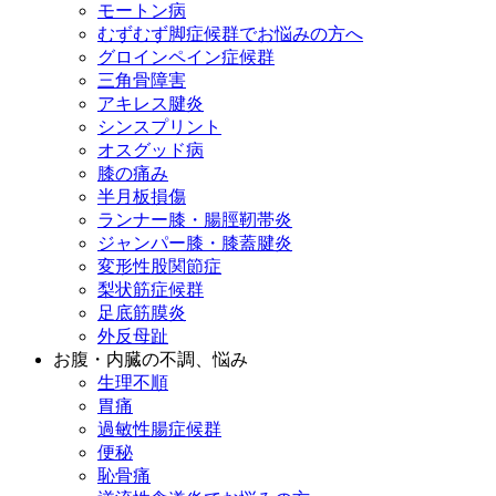
モートン病
むずむず脚症候群でお悩みの方へ
グロインペイン症候群
三角骨障害
アキレス腱炎
シンスプリント
オスグッド病
膝の痛み
半月板損傷
ランナー膝・腸脛靭帯炎
ジャンパー膝・膝蓋腱炎
変形性股関節症
梨状筋症候群
足底筋膜炎
外反母趾
お腹・内臓の不調、悩み
生理不順
胃痛
過敏性腸症候群
便秘
恥骨痛