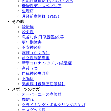
逆流性食道炎でお悩みの方へ
機能性ディスペプシア
生理痛
月経前症候群（PMS）
その他
冷房病
冷え性
息苦しさ(呼吸困難)改善
更年期障害
不安神経症
浮腫（むくみ）
起立性調節障害
新型コロナ(ワクチン)後遺症
産後うつ
自律神経失調症
不眠症
気象病【低気圧症候群】
スポーツのケガ
オーバーユース症候群
肉離れ
クライミング・ボルダリングのケガ
オスグッド病