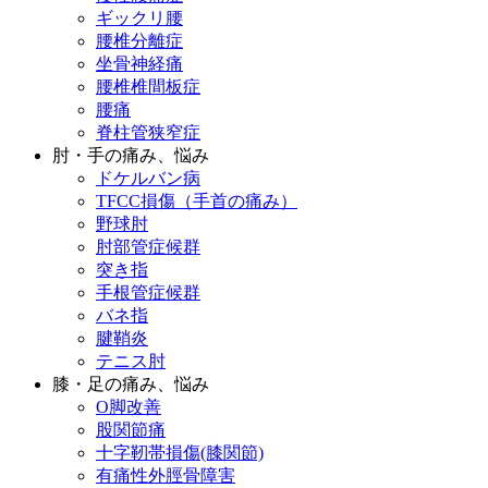
ギックリ腰
腰椎分離症
坐骨神経痛
腰椎椎間板症
腰痛
脊柱管狭窄症
肘・手の痛み、悩み
ドケルバン病
TFCC損傷（手首の痛み）
野球肘
肘部管症候群
突き指
手根管症候群
バネ指
腱鞘炎
テニス肘
膝・足の痛み、悩み
O脚改善
股関節痛
十字靭帯損傷(膝関節)
有痛性外脛骨障害