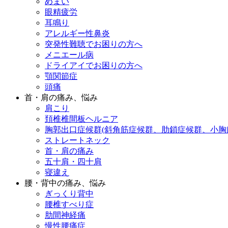
めまい
眼精疲労
耳鳴り
アレルギー性鼻炎
突発性難聴でお困りの方へ
メニエール病
ドライアイでお困りの方へ
顎関節症
頭痛
首・肩の痛み、悩み
肩こり
頚椎椎間板ヘルニア
胸郭出口症候群(斜角筋症候群、肋鎖症候群、小胸
ストレートネック
首・肩の痛み
五十肩・四十肩
寝違え
腰・背中の痛み、悩み
ぎっくり背中
腰椎すべり症
肋間神経痛
慢性腰痛症