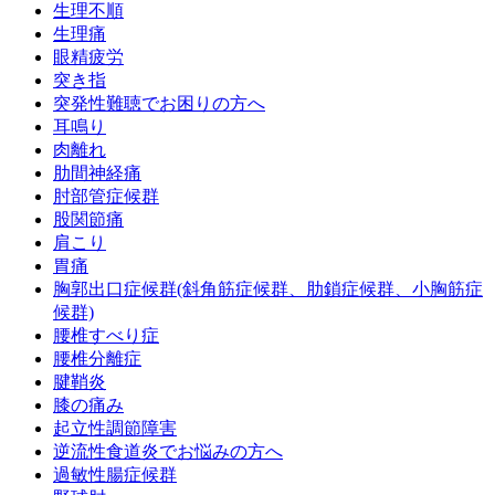
生理不順
生理痛
眼精疲労
突き指
突発性難聴でお困りの方へ
耳鳴り
肉離れ
肋間神経痛
肘部管症候群
股関節痛
肩こり
胃痛
胸郭出口症候群(斜角筋症候群、肋鎖症候群、小胸筋症
候群)
腰椎すべり症
腰椎分離症
腱鞘炎
膝の痛み
起立性調節障害
逆流性食道炎でお悩みの方へ
過敏性腸症候群