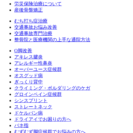
労災保険治療について
産後骨盤矯正
むち打ち症治療
交通事故お悩み改善
交通事故専門治療
整骨院と医療機関の上手な通院方法
O脚改善
アキレス腱炎
アレルギー性鼻炎
オーバーユース症候群
オスグッド病
ぎっくり背中
クライミング・ボルダリングのケガ
グロインペイン症候群
シンスプリント
ストレートネック
ドケルバン病
ドライアイでお困りの方へ
バネ指
むずむず脚症候群でお悩みの方へ