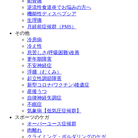
恥骨痛
逆流性食道炎でお悩みの方へ
機能性ディスペプシア
生理痛
月経前症候群（PMS）
その他
冷房病
冷え性
息苦しさ(呼吸困難)改善
更年期障害
不安神経症
浮腫（むくみ）
起立性調節障害
新型コロナ(ワクチン)後遺症
産後うつ
自律神経失調症
不眠症
気象病【低気圧症候群】
スポーツのケガ
オーバーユース症候群
肉離れ
クライミング・ボルダリングのケガ