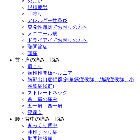
めまい
眼精疲労
耳鳴り
アレルギー性鼻炎
突発性難聴でお困りの方へ
メニエール病
ドライアイでお困りの方へ
顎関節症
頭痛
首・肩の痛み、悩み
肩こり
頚椎椎間板ヘルニア
胸郭出口症候群(斜角筋症候群、肋鎖症候群、小
胸筋症候群)
ストレートネック
首・肩の痛み
五十肩・四十肩
寝違え
腰・背中の痛み、悩み
ぎっくり背中
腰椎すべり症
肋間神経痛