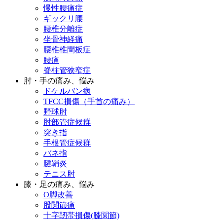
慢性腰痛症
ギックリ腰
腰椎分離症
坐骨神経痛
腰椎椎間板症
腰痛
脊柱管狭窄症
肘・手の痛み、悩み
ドケルバン病
TFCC損傷（手首の痛み）
野球肘
肘部管症候群
突き指
手根管症候群
バネ指
腱鞘炎
テニス肘
膝・足の痛み、悩み
O脚改善
股関節痛
十字靭帯損傷(膝関節)