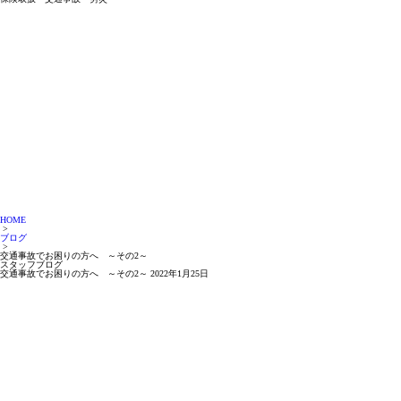
HOME
>
ブログ
>
交通事故でお困りの方へ ～その2～
スタッフブログ
交通事故でお困りの方へ ～その2～
2022年1月25日