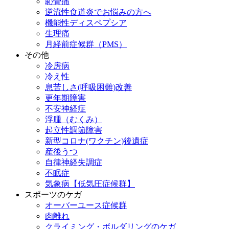
恥骨痛
逆流性食道炎でお悩みの方へ
機能性ディスペプシア
生理痛
月経前症候群（PMS）
その他
冷房病
冷え性
息苦しさ(呼吸困難)改善
更年期障害
不安神経症
浮腫（むくみ）
起立性調節障害
新型コロナ(ワクチン)後遺症
産後うつ
自律神経失調症
不眠症
気象病【低気圧症候群】
スポーツのケガ
オーバーユース症候群
肉離れ
クライミング・ボルダリングのケガ