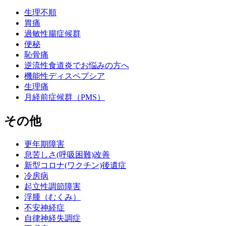
生理不順
胃痛
過敏性腸症候群
便秘
恥骨痛
逆流性食道炎でお悩みの方へ
機能性ディスペプシア
生理痛
月経前症候群（PMS）
その他
更年期障害
息苦しさ(呼吸困難)改善
新型コロナ(ワクチン)後遺症
冷房病
起立性調節障害
浮腫（むくみ）
不安神経症
自律神経失調症