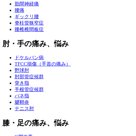
肋間神経痛
腰痛
ギックリ腰
脊柱管狭窄症
腰椎椎間板症
肘・手の痛み、悩み
ドケルバン病
TFCC損傷（手首の痛み）
野球肘
肘部管症候群
突き指
手根管症候群
バネ指
腱鞘炎
テニス肘
膝・足の痛み、悩み