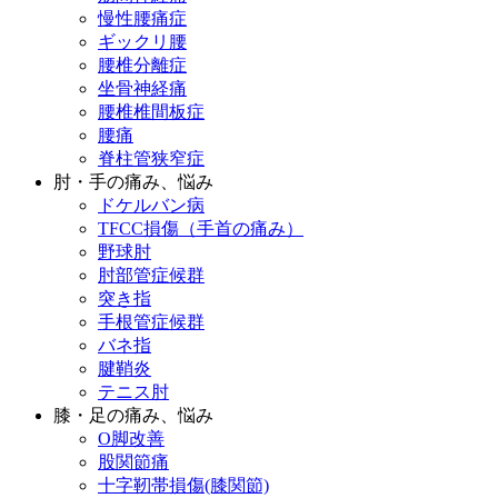
慢性腰痛症
ギックリ腰
腰椎分離症
坐骨神経痛
腰椎椎間板症
腰痛
脊柱管狭窄症
肘・手の痛み、悩み
ドケルバン病
TFCC損傷（手首の痛み）
野球肘
肘部管症候群
突き指
手根管症候群
バネ指
腱鞘炎
テニス肘
膝・足の痛み、悩み
O脚改善
股関節痛
十字靭帯損傷(膝関節)