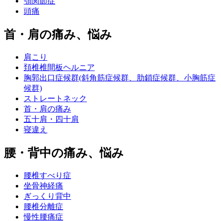
顎関節症
頭痛
首・肩の痛み、悩み
肩こり
頚椎椎間板ヘルニア
胸郭出口症候群(斜角筋症候群、肋鎖症候群、小胸筋症
候群)
ストレートネック
首・肩の痛み
五十肩・四十肩
寝違え
腰・背中の痛み、悩み
腰椎すべり症
坐骨神経痛
ぎっくり背中
腰椎分離症
慢性腰痛症