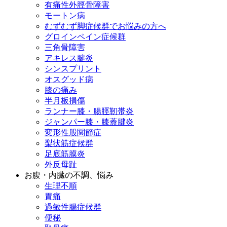
有痛性外脛骨障害
モートン病
むずむず脚症候群でお悩みの方へ
グロインペイン症候群
三角骨障害
アキレス腱炎
シンスプリント
オスグッド病
膝の痛み
半月板損傷
ランナー膝・腸脛靭帯炎
ジャンパー膝・膝蓋腱炎
変形性股関節症
梨状筋症候群
足底筋膜炎
外反母趾
お腹・内臓の不調、悩み
生理不順
胃痛
過敏性腸症候群
便秘