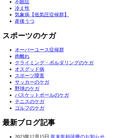
不眠症
冷え性
気象病【低気圧症候群】
産後うつ
スポーツのケガ
オーバーユース症候群
肉離れ
クライミング・ボルダリングのケガ
オスグッド病
スポーツ障害
サッカーのケガ
野球のケガ
バスケットボールのケガ
テニスのケガ
ゴルフのケガ
最新ブログ記事
2023年12月15日
年末年始診療のお知らせ