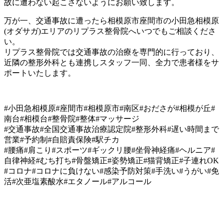
故に遭わない起こさないようにお願い致します。
万が一、交通事故に遭ったら相模原市座間市の小田急相模原
(オダサガ)エリアのリプラス整骨院へいつでもご相談くださ
い。
リプラス整骨院では交通事故の治療を専門的に行っており、
近隣の整形外科とも連携しスタッフ一同、全力で患者様をサ
ポートいたします。
#小田急相模原#座間市#相模原市#南区#おださが#相模が丘#
南台#相模台#整骨院#整体#マッサージ
#交通事故#全国交通事故治療認定院#整形外科#遅い時間まで
営業#予約制#自賠責保険#駅チカ
#腰痛#肩こり#スポーツ#ギックリ腰#坐骨神経痛#ヘルニア#
自律神経#むち打ち#骨盤矯正#姿勢矯正#猫背矯正#子連れOK
#コロナ#コロナに負けない#感染予防対策#手洗い#うがい#免
活#次亜塩素酸水#エタノール#アルコール