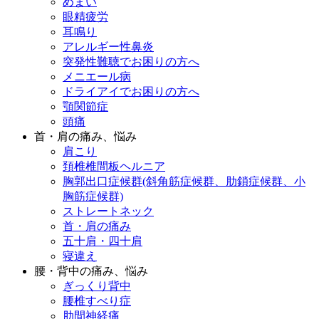
めまい
眼精疲労
耳鳴り
アレルギー性鼻炎
突発性難聴でお困りの方へ
メニエール病
ドライアイでお困りの方へ
顎関節症
頭痛
首・肩の痛み、悩み
肩こり
頚椎椎間板ヘルニア
胸郭出口症候群(斜角筋症候群、肋鎖症候群、小
胸筋症候群)
ストレートネック
首・肩の痛み
五十肩・四十肩
寝違え
腰・背中の痛み、悩み
ぎっくり背中
腰椎すべり症
肋間神経痛