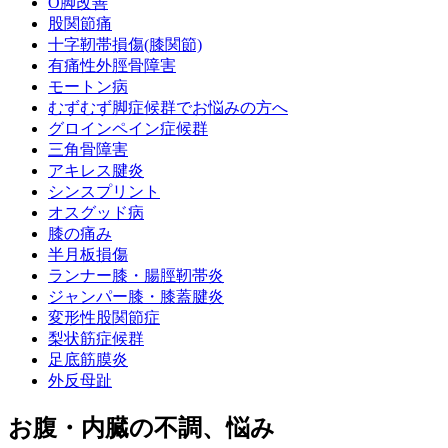
O脚改善
股関節痛
十字靭帯損傷(膝関節)
有痛性外脛骨障害
モートン病
むずむず脚症候群でお悩みの方へ
グロインペイン症候群
三角骨障害
アキレス腱炎
シンスプリント
オスグッド病
膝の痛み
半月板損傷
ランナー膝・腸脛靭帯炎
ジャンパー膝・膝蓋腱炎
変形性股関節症
梨状筋症候群
足底筋膜炎
外反母趾
お腹・内臓の不調、悩み