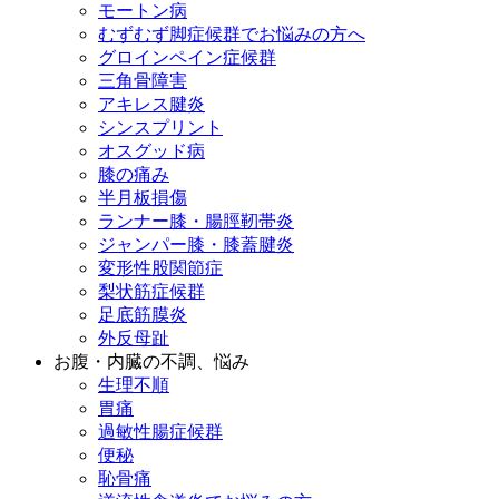
モートン病
むずむず脚症候群でお悩みの方へ
グロインペイン症候群
三角骨障害
アキレス腱炎
シンスプリント
オスグッド病
膝の痛み
半月板損傷
ランナー膝・腸脛靭帯炎
ジャンパー膝・膝蓋腱炎
変形性股関節症
梨状筋症候群
足底筋膜炎
外反母趾
お腹・内臓の不調、悩み
生理不順
胃痛
過敏性腸症候群
便秘
恥骨痛