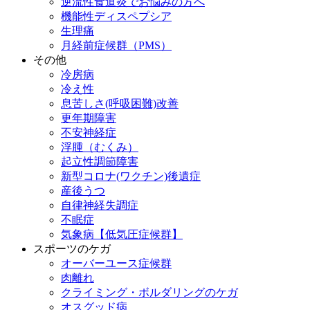
逆流性食道炎でお悩みの方へ
機能性ディスペプシア
生理痛
月経前症候群（PMS）
その他
冷房病
冷え性
息苦しさ(呼吸困難)改善
更年期障害
不安神経症
浮腫（むくみ）
起立性調節障害
新型コロナ(ワクチン)後遺症
産後うつ
自律神経失調症
不眠症
気象病【低気圧症候群】
スポーツのケガ
オーバーユース症候群
肉離れ
クライミング・ボルダリングのケガ
オスグッド病