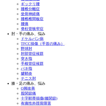
ギックリ腰
腰椎分離症
坐骨神経痛
腰椎椎間板症
腰痛
脊柱管狭窄症
肘・手の痛み、悩み
ドケルバン病
TFCC損傷（手首の痛み）
野球肘
肘部管症候群
突き指
手根管症候群
バネ指
腱鞘炎
テニス肘
膝・足の痛み、悩み
O脚改善
股関節痛
十字靭帯損傷(膝関節)
有痛性外脛骨障害