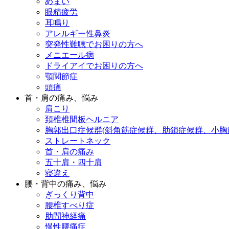
めまい
眼精疲労
耳鳴り
アレルギー性鼻炎
突発性難聴でお困りの方へ
メニエール病
ドライアイでお困りの方へ
顎関節症
頭痛
首・肩の痛み、悩み
肩こり
頚椎椎間板ヘルニア
胸郭出口症候群(斜角筋症候群、肋鎖症候群、小胸
ストレートネック
首・肩の痛み
五十肩・四十肩
寝違え
腰・背中の痛み、悩み
ぎっくり背中
腰椎すべり症
肋間神経痛
慢性腰痛症