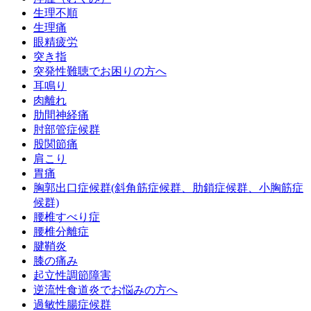
生理不順
生理痛
眼精疲労
突き指
突発性難聴でお困りの方へ
耳鳴り
肉離れ
肋間神経痛
肘部管症候群
股関節痛
肩こり
胃痛
胸郭出口症候群(斜角筋症候群、肋鎖症候群、小胸筋症
候群)
腰椎すべり症
腰椎分離症
腱鞘炎
膝の痛み
起立性調節障害
逆流性食道炎でお悩みの方へ
過敏性腸症候群