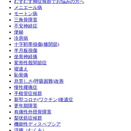
むずむず脚症候群でお悩みの方へ
メニエール病
モートン病
三角骨障害
不安神経症
便秘
冷房病
十字靭帯損傷(膝関節)
半月板損傷
坐骨神経痛
変形性股関節症
寝違え
恥骨痛
息苦しさ(呼吸困難)改善
慢性腰痛症
手根管症候群
新型コロナ(ワクチン)後遺症
更年期障害
有痛性外脛骨障害
梨状筋症候群
機能性ディスペプシア
浮腫（むくみ）