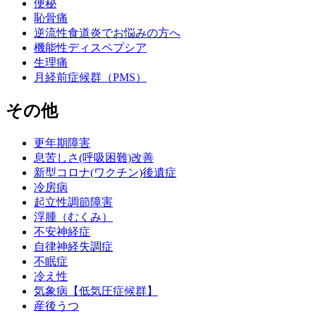
便秘
恥骨痛
逆流性食道炎でお悩みの方へ
機能性ディスペプシア
生理痛
月経前症候群（PMS）
その他
更年期障害
息苦しさ(呼吸困難)改善
新型コロナ(ワクチン)後遺症
冷房病
起立性調節障害
浮腫（むくみ）
不安神経症
自律神経失調症
不眠症
冷え性
気象病【低気圧症候群】
産後うつ