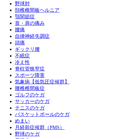
野球肘
頚椎椎間板ヘルニア
顎関節症
首・肩の痛み
腰痛
自律神経失調症
頭痛
ギックリ腰
不眠症
冷え性
脊柱管狭窄症
スポーツ障害
気象病【低気圧症候群】
腰椎椎間板症
ゴルフのケガ
サッカーのケガ
テニスのケガ
バスケットボールのケガ
めまい
月経前症候群（PMS）
野球のケガ