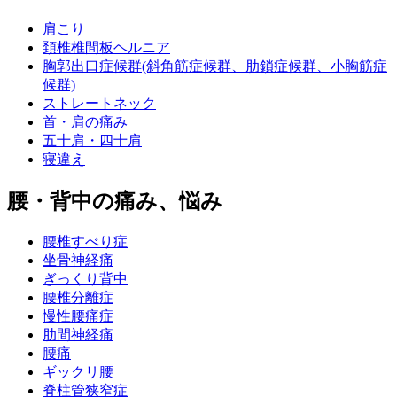
肩こり
頚椎椎間板ヘルニア
胸郭出口症候群(斜角筋症候群、肋鎖症候群、小胸筋症
候群)
ストレートネック
首・肩の痛み
五十肩・四十肩
寝違え
腰・背中の痛み、悩み
腰椎すべり症
坐骨神経痛
ぎっくり背中
腰椎分離症
慢性腰痛症
肋間神経痛
腰痛
ギックリ腰
脊柱管狭窄症