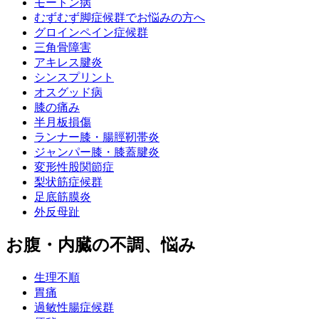
モートン病
むずむず脚症候群でお悩みの方へ
グロインペイン症候群
三角骨障害
アキレス腱炎
シンスプリント
オスグッド病
膝の痛み
半月板損傷
ランナー膝・腸脛靭帯炎
ジャンパー膝・膝蓋腱炎
変形性股関節症
梨状筋症候群
足底筋膜炎
外反母趾
お腹・内臓の不調、悩み
生理不順
胃痛
過敏性腸症候群