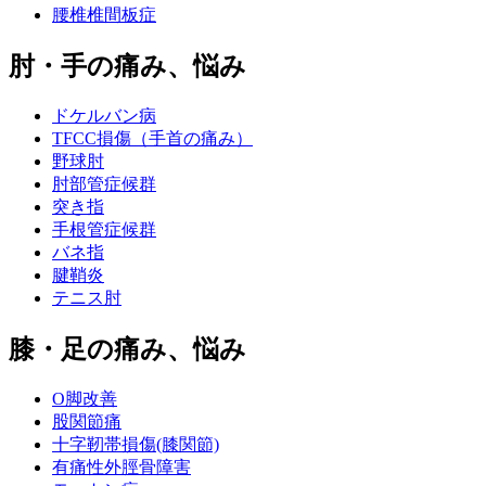
腰椎椎間板症
肘・手の痛み、悩み
ドケルバン病
TFCC損傷（手首の痛み）
野球肘
肘部管症候群
突き指
手根管症候群
バネ指
腱鞘炎
テニス肘
膝・足の痛み、悩み
O脚改善
股関節痛
十字靭帯損傷(膝関節)
有痛性外脛骨障害