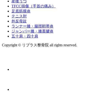
産後うつ
TFCC損傷（手首の痛み）
足底筋膜炎
テニス肘
外反母趾
ランナー膝・腸脛靭帯炎
ジャンパー膝・膝蓋腱炎
五十肩・四十肩
Copyright © リプラス整骨院 all rights reserved.