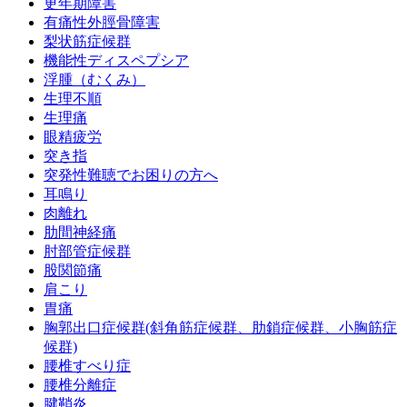
更年期障害
有痛性外脛骨障害
梨状筋症候群
機能性ディスペプシア
浮腫（むくみ）
生理不順
生理痛
眼精疲労
突き指
突発性難聴でお困りの方へ
耳鳴り
肉離れ
肋間神経痛
肘部管症候群
股関節痛
肩こり
胃痛
胸郭出口症候群(斜角筋症候群、肋鎖症候群、小胸筋症
候群)
腰椎すべり症
腰椎分離症
腱鞘炎