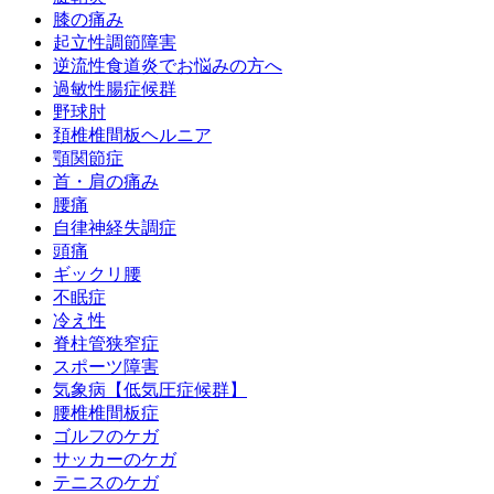
膝の痛み
起立性調節障害
逆流性食道炎でお悩みの方へ
過敏性腸症候群
野球肘
頚椎椎間板ヘルニア
顎関節症
首・肩の痛み
腰痛
自律神経失調症
頭痛
ギックリ腰
不眠症
冷え性
脊柱管狭窄症
スポーツ障害
気象病【低気圧症候群】
腰椎椎間板症
ゴルフのケガ
サッカーのケガ
テニスのケガ