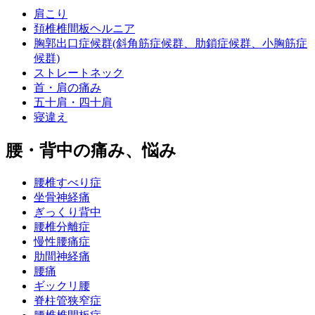
肩こり
頚椎椎間板ヘルニア
胸郭出口症候群(斜角筋症候群、肋鎖症候群、小胸筋症
候群)
ストレートネック
首・肩の痛み
五十肩・四十肩
寝違え
腰・背中の痛み、悩み
腰椎すべり症
坐骨神経痛
ぎっくり背中
腰椎分離症
慢性腰痛症
肋間神経痛
腰痛
ギックリ腰
脊柱管狭窄症