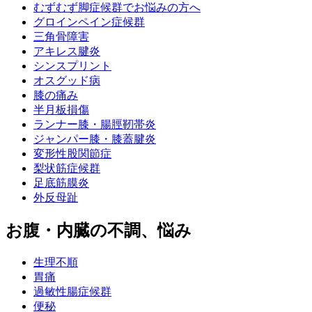
むずむず脚症候群でお悩みの方へ
グロインペイン症候群
三角骨障害
アキレス腱炎
シンスプリント
オスグッド病
膝の痛み
半月板損傷
ランナー膝・腸脛靭帯炎
ジャンパー膝・膝蓋腱炎
変形性股関節症
梨状筋症候群
足底筋膜炎
外反母趾
お腹・内臓の不調、悩み
生理不順
胃痛
過敏性腸症候群
便秘