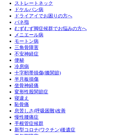
ストレートネック
ドケルバン病
ドライアイでお困りの方へ
バネ指
むずむず脚症候群でお悩みの方へ
メニエール病
モートン病
三角骨障害
不安神経症
便秘
冷房病
十字靭帯損傷(膝関節)
半月板損傷
坐骨神経痛
変形性股関節症
寝違え
恥骨痛
息苦しさ(呼吸困難)改善
慢性腰痛症
手根管症候群
新型コロナ(ワクチン)後遺症