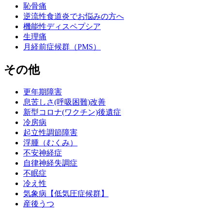
恥骨痛
逆流性食道炎でお悩みの方へ
機能性ディスペプシア
生理痛
月経前症候群（PMS）
その他
更年期障害
息苦しさ(呼吸困難)改善
新型コロナ(ワクチン)後遺症
冷房病
起立性調節障害
浮腫（むくみ）
不安神経症
自律神経失調症
不眠症
冷え性
気象病【低気圧症候群】
産後うつ