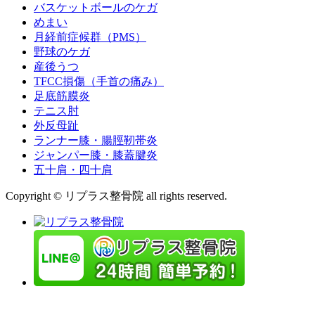
バスケットボールのケガ
めまい
月経前症候群（PMS）
野球のケガ
産後うつ
TFCC損傷（手首の痛み）
足底筋膜炎
テニス肘
外反母趾
ランナー膝・腸脛靭帯炎
ジャンパー膝・膝蓋腱炎
五十肩・四十肩
Copyright © リプラス整骨院 all rights reserved.