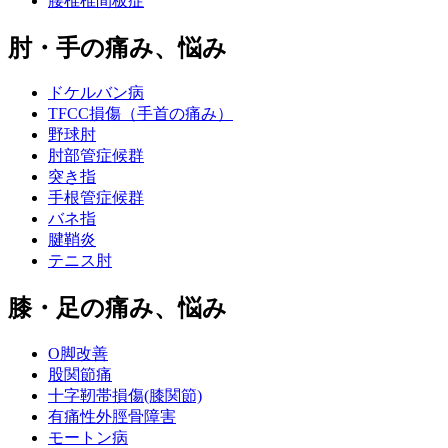
腰椎椎間板症
肘・手の痛み、悩み
ドケルバン病
TFCC損傷（手首の痛み）
野球肘
肘部管症候群
突き指
手根管症候群
バネ指
腱鞘炎
テニス肘
膝・足の痛み、悩み
O脚改善
股関節痛
十字靭帯損傷(膝関節)
有痛性外脛骨障害
モートン病