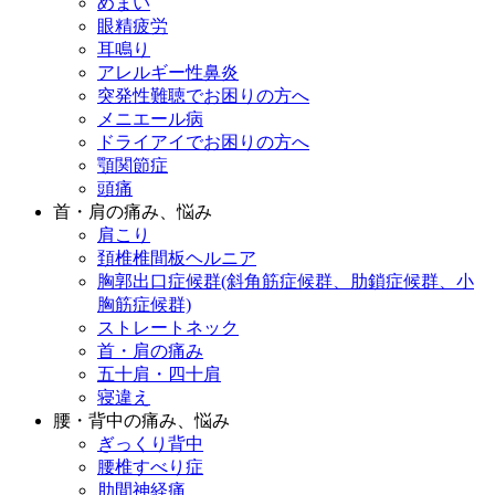
めまい
眼精疲労
耳鳴り
アレルギー性鼻炎
突発性難聴でお困りの方へ
メニエール病
ドライアイでお困りの方へ
顎関節症
頭痛
首・肩の痛み、悩み
肩こり
頚椎椎間板ヘルニア
胸郭出口症候群(斜角筋症候群、肋鎖症候群、小
胸筋症候群)
ストレートネック
首・肩の痛み
五十肩・四十肩
寝違え
腰・背中の痛み、悩み
ぎっくり背中
腰椎すべり症
肋間神経痛