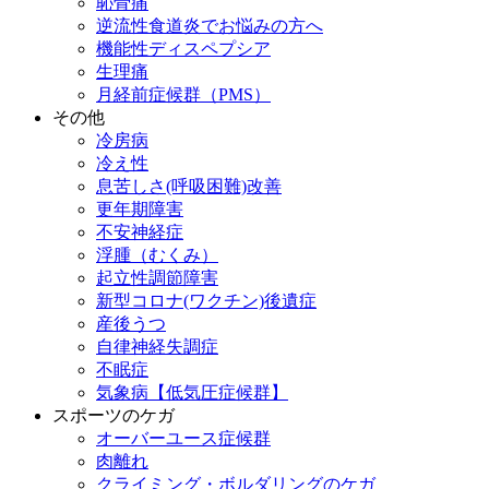
恥骨痛
逆流性食道炎でお悩みの方へ
機能性ディスペプシア
生理痛
月経前症候群（PMS）
その他
冷房病
冷え性
息苦しさ(呼吸困難)改善
更年期障害
不安神経症
浮腫（むくみ）
起立性調節障害
新型コロナ(ワクチン)後遺症
産後うつ
自律神経失調症
不眠症
気象病【低気圧症候群】
スポーツのケガ
オーバーユース症候群
肉離れ
クライミング・ボルダリングのケガ