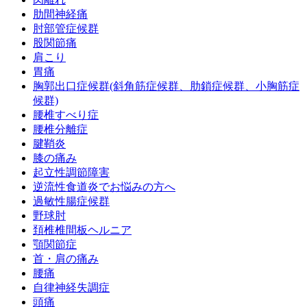
肋間神経痛
肘部管症候群
股関節痛
肩こり
胃痛
胸郭出口症候群(斜角筋症候群、肋鎖症候群、小胸筋症
候群)
腰椎すべり症
腰椎分離症
腱鞘炎
膝の痛み
起立性調節障害
逆流性食道炎でお悩みの方へ
過敏性腸症候群
野球肘
頚椎椎間板ヘルニア
顎関節症
首・肩の痛み
腰痛
自律神経失調症
頭痛