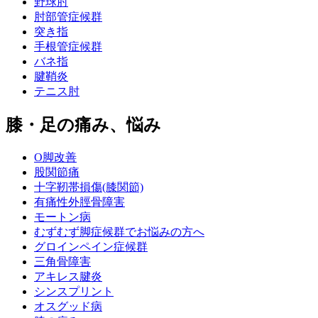
野球肘
肘部管症候群
突き指
手根管症候群
バネ指
腱鞘炎
テニス肘
膝・足の痛み、悩み
O脚改善
股関節痛
十字靭帯損傷(膝関節)
有痛性外脛骨障害
モートン病
むずむず脚症候群でお悩みの方へ
グロインペイン症候群
三角骨障害
アキレス腱炎
シンスプリント
オスグッド病