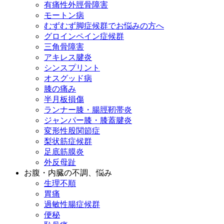
有痛性外脛骨障害
モートン病
むずむず脚症候群でお悩みの方へ
グロインペイン症候群
三角骨障害
アキレス腱炎
シンスプリント
オスグッド病
膝の痛み
半月板損傷
ランナー膝・腸脛靭帯炎
ジャンパー膝・膝蓋腱炎
変形性股関節症
梨状筋症候群
足底筋膜炎
外反母趾
お腹・内臓の不調、悩み
生理不順
胃痛
過敏性腸症候群
便秘