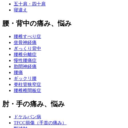
五十肩・四十肩
寝違え
腰・背中の痛み、悩み
腰椎すべり症
坐骨神経痛
ぎっくり背中
腰椎分離症
慢性腰痛症
肋間神経痛
腰痛
ギックリ腰
脊柱管狭窄症
腰椎椎間板症
肘・手の痛み、悩み
ドケルバン病
TFCC損傷（手首の痛み）