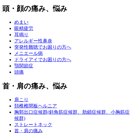
頭・顔の痛み、悩み
めまい
眼精疲労
耳鳴り
アレルギー性鼻炎
突発性難聴でお困りの方へ
メニエール病
ドライアイでお困りの方へ
顎関節症
頭痛
首・肩の痛み、悩み
肩こり
頚椎椎間板ヘルニア
胸郭出口症候群(斜角筋症候群、肋鎖症候群、小胸筋症
候群)
ストレートネック
首・肩の痛み