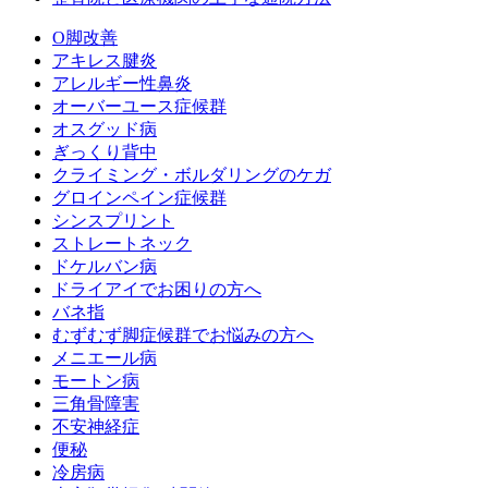
O脚改善
アキレス腱炎
アレルギー性鼻炎
オーバーユース症候群
オスグッド病
ぎっくり背中
クライミング・ボルダリングのケガ
グロインペイン症候群
シンスプリント
ストレートネック
ドケルバン病
ドライアイでお困りの方へ
バネ指
むずむず脚症候群でお悩みの方へ
メニエール病
モートン病
三角骨障害
不安神経症
便秘
冷房病