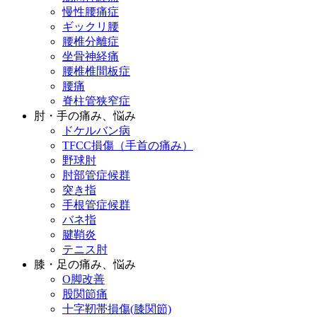
慢性腰痛症
ギックリ腰
腰椎分離症
坐骨神経痛
腰椎椎間板症
腰痛
脊柱管狭窄症
肘・手の痛み、悩み
ドケルバン病
TFCC損傷（手首の痛み）
野球肘
肘部管症候群
突き指
手根管症候群
バネ指
腱鞘炎
テニス肘
膝・足の痛み、悩み
O脚改善
股関節痛
十字靭帯損傷(膝関節)