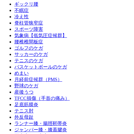
ギックリ腰
不眠症
冷え性
脊柱管狭窄症
スポーツ障害
気象病【低気圧症候群】
腰椎椎間板症
ゴルフのケガ
サッカーのケガ
テニスのケガ
バスケットボールのケガ
めまい
月経前症候群（PMS）
野球のケガ
産後うつ
TFCC損傷（手首の痛み）
足底筋膜炎
テニス肘
外反母趾
ランナー膝・腸脛靭帯炎
ジャンパー膝・膝蓋腱炎