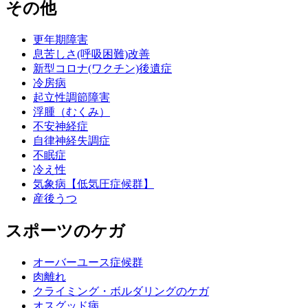
その他
更年期障害
息苦しさ(呼吸困難)改善
新型コロナ(ワクチン)後遺症
冷房病
起立性調節障害
浮腫（むくみ）
不安神経症
自律神経失調症
不眠症
冷え性
気象病【低気圧症候群】
産後うつ
スポーツのケガ
オーバーユース症候群
肉離れ
クライミング・ボルダリングのケガ
オスグッド病