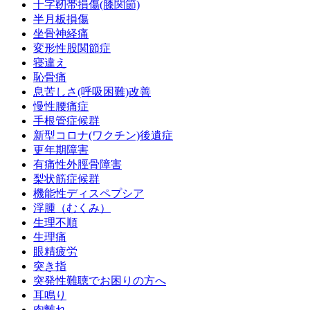
十字靭帯損傷(膝関節)
半月板損傷
坐骨神経痛
変形性股関節症
寝違え
恥骨痛
息苦しさ(呼吸困難)改善
慢性腰痛症
手根管症候群
新型コロナ(ワクチン)後遺症
更年期障害
有痛性外脛骨障害
梨状筋症候群
機能性ディスペプシア
浮腫（むくみ）
生理不順
生理痛
眼精疲労
突き指
突発性難聴でお困りの方へ
耳鳴り
肉離れ