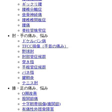
ギックリ腰
腰椎分離症
坐骨神経痛
腰椎椎間板症
腰痛
脊柱管狭窄症
肘・手の痛み、悩み
ドケルバン病
TFCC損傷（手首の痛み）
野球肘
肘部管症候群
突き指
手根管症候群
バネ指
腱鞘炎
テニス肘
膝・足の痛み、悩み
O脚改善
股関節痛
十字靭帯損傷(膝関節)
有痛性外脛骨障害