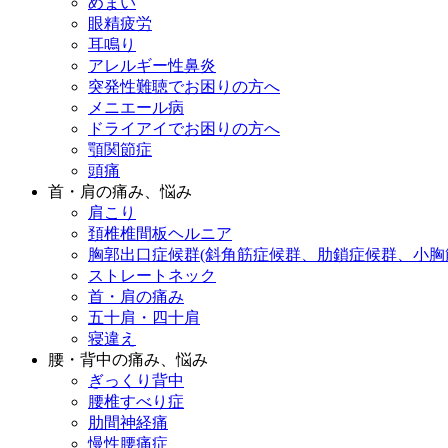
めまい
眼精疲労
耳鳴り
アレルギー性鼻炎
突発性難聴でお困りの方へ
メニエール病
ドライアイでお困りの方へ
顎関節症
頭痛
首・肩の痛み、悩み
肩こり
頚椎椎間板ヘルニア
胸郭出口症候群(斜角筋症候群、肋鎖症候群、小胸
ストレートネック
首・肩の痛み
五十肩・四十肩
寝違え
腰・背中の痛み、悩み
ぎっくり背中
腰椎すべり症
肋間神経痛
慢性腰痛症