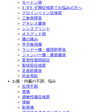
モートン病
むずむず脚症候群でお悩みの方へ
グロインペイン症候群
三角骨障害
アキレス腱炎
シンスプリント
オスグッド病
膝の痛み
半月板損傷
ランナー膝・腸脛靭帯炎
ジャンパー膝・膝蓋腱炎
変形性股関節症
梨状筋症候群
足底筋膜炎
外反母趾
お腹・内臓の不調、悩み
生理不順
胃痛
過敏性腸症候群
便秘
恥骨痛