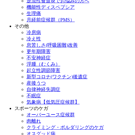
逆流性食道炎でお悩みの方へ
機能性ディスペプシア
生理痛
月経前症候群（PMS）
その他
冷房病
冷え性
息苦しさ(呼吸困難)改善
更年期障害
不安神経症
浮腫（むくみ）
起立性調節障害
新型コロナ(ワクチン)後遺症
産後うつ
自律神経失調症
不眠症
気象病【低気圧症候群】
スポーツのケガ
オーバーユース症候群
肉離れ
クライミング・ボルダリングのケガ
オスグッド病