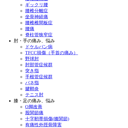
ギックリ腰
腰椎分離症
坐骨神経痛
腰椎椎間板症
腰痛
脊柱管狭窄症
肘・手の痛み、悩み
ドケルバン病
TFCC損傷（手首の痛み）
野球肘
肘部管症候群
突き指
手根管症候群
バネ指
腱鞘炎
テニス肘
膝・足の痛み、悩み
O脚改善
股関節痛
十字靭帯損傷(膝関節)
有痛性外脛骨障害