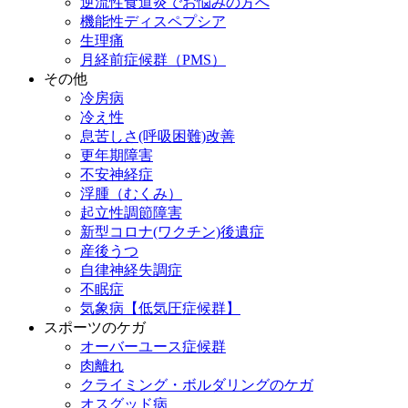
逆流性食道炎でお悩みの方へ
機能性ディスペプシア
生理痛
月経前症候群（PMS）
その他
冷房病
冷え性
息苦しさ(呼吸困難)改善
更年期障害
不安神経症
浮腫（むくみ）
起立性調節障害
新型コロナ(ワクチン)後遺症
産後うつ
自律神経失調症
不眠症
気象病【低気圧症候群】
スポーツのケガ
オーバーユース症候群
肉離れ
クライミング・ボルダリングのケガ
オスグッド病