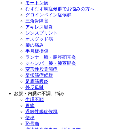
モートン病
むずむず脚症候群でお悩みの方へ
グロインペイン症候群
三角骨障害
アキレス腱炎
シンスプリント
オスグッド病
膝の痛み
半月板損傷
ランナー膝・腸脛靭帯炎
ジャンパー膝・膝蓋腱炎
変形性股関節症
梨状筋症候群
足底筋膜炎
外反母趾
お腹・内臓の不調、悩み
生理不順
胃痛
過敏性腸症候群
便秘
恥骨痛