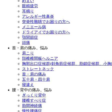
めまい
眼精疲労
耳鳴り
アレルギー性鼻炎
突発性難聴でお困りの方へ
メニエール病
ドライアイでお困りの方へ
顎関節症
頭痛
首・肩の痛み、悩み
肩こり
頚椎椎間板ヘルニア
胸郭出口症候群(斜角筋症候群、肋鎖症候群、小胸
ストレートネック
首・肩の痛み
五十肩・四十肩
寝違え
腰・背中の痛み、悩み
ぎっくり背中
腰椎すべり症
肋間神経痛
慢性腰痛症