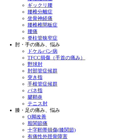
ギックリ腰
腰椎分離症
坐骨神経痛
腰椎椎間板症
腰痛
脊柱管狭窄症
肘・手の痛み、悩み
ドケルバン病
TFCC損傷（手首の痛み）
野球肘
肘部管症候群
突き指
手根管症候群
バネ指
腱鞘炎
テニス肘
膝・足の痛み、悩み
O脚改善
股関節痛
十字靭帯損傷(膝関節)
有痛性外脛骨障害