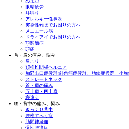
めまい
眼精疲労
耳鳴り
アレルギー性鼻炎
突発性難聴でお困りの方へ
メニエール病
ドライアイでお困りの方へ
顎関節症
頭痛
首・肩の痛み、悩み
肩こり
頚椎椎間板ヘルニア
胸郭出口症候群(斜角筋症候群、肋鎖症候群、小胸
ストレートネック
首・肩の痛み
五十肩・四十肩
寝違え
腰・背中の痛み、悩み
ぎっくり背中
腰椎すべり症
肋間神経痛
慢性腰痛症