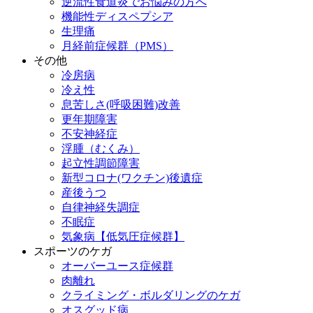
逆流性食道炎でお悩みの方へ
機能性ディスペプシア
生理痛
月経前症候群（PMS）
その他
冷房病
冷え性
息苦しさ(呼吸困難)改善
更年期障害
不安神経症
浮腫（むくみ）
起立性調節障害
新型コロナ(ワクチン)後遺症
産後うつ
自律神経失調症
不眠症
気象病【低気圧症候群】
スポーツのケガ
オーバーユース症候群
肉離れ
クライミング・ボルダリングのケガ
オスグッド病