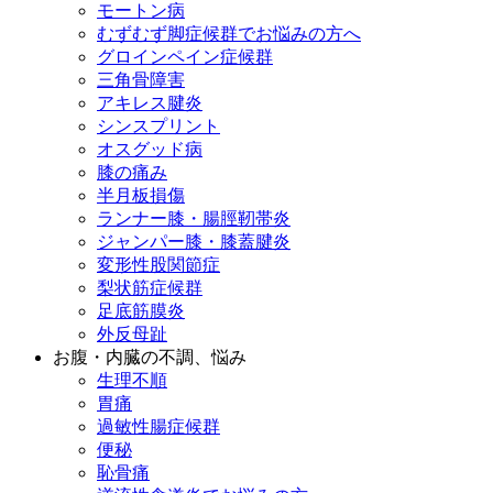
モートン病
むずむず脚症候群でお悩みの方へ
グロインペイン症候群
三角骨障害
アキレス腱炎
シンスプリント
オスグッド病
膝の痛み
半月板損傷
ランナー膝・腸脛靭帯炎
ジャンパー膝・膝蓋腱炎
変形性股関節症
梨状筋症候群
足底筋膜炎
外反母趾
お腹・内臓の不調、悩み
生理不順
胃痛
過敏性腸症候群
便秘
恥骨痛