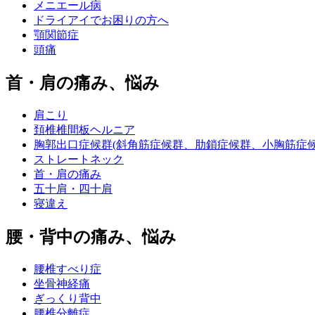
メニエール病
ドライアイでお困りの方へ
顎関節症
頭痛
首・肩の痛み、悩み
肩こり
頚椎椎間板ヘルニア
胸郭出口症候群(斜角筋症候群、肋鎖症候群、小胸筋症候
ストレートネック
首・肩の痛み
五十肩・四十肩
寝違え
腰・背中の痛み、悩み
腰椎すべり症
坐骨神経痛
ぎっくり背中
腰椎分離症