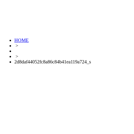
HOME
>
>
2d8daf44052fc8a86c84b41ea119a724_s