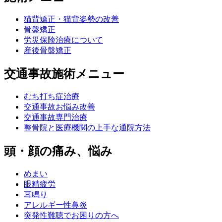
猫背矯正・猫背姿勢の改善
骨盤矯正
労災保険治療について
産後骨盤矯正
交通事故施術メニュー
むち打ち症治療
交通事故お悩み改善
交通事故専門治療
整骨院と医療機関の上手な通院方法
頭・顔の痛み、悩み
めまい
眼精疲労
耳鳴り
アレルギー性鼻炎
突発性難聴でお困りの方へ