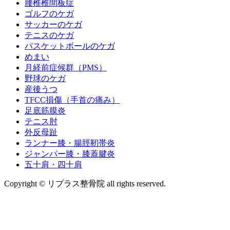
腰椎椎間板症
ゴルフのケガ
サッカーのケガ
テニスのケガ
バスケットボールのケガ
めまい
月経前症候群（PMS）
野球のケガ
産後うつ
TFCC損傷（手首の痛み）
足底筋膜炎
テニス肘
外反母趾
ランナー膝・腸脛靭帯炎
ジャンパー膝・膝蓋腱炎
五十肩・四十肩
Copyright © リプラス整骨院 all rights reserved.