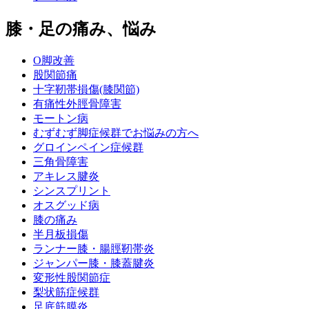
膝・足の痛み、悩み
O脚改善
股関節痛
十字靭帯損傷(膝関節)
有痛性外脛骨障害
モートン病
むずむず脚症候群でお悩みの方へ
グロインペイン症候群
三角骨障害
アキレス腱炎
シンスプリント
オスグッド病
膝の痛み
半月板損傷
ランナー膝・腸脛靭帯炎
ジャンパー膝・膝蓋腱炎
変形性股関節症
梨状筋症候群
足底筋膜炎