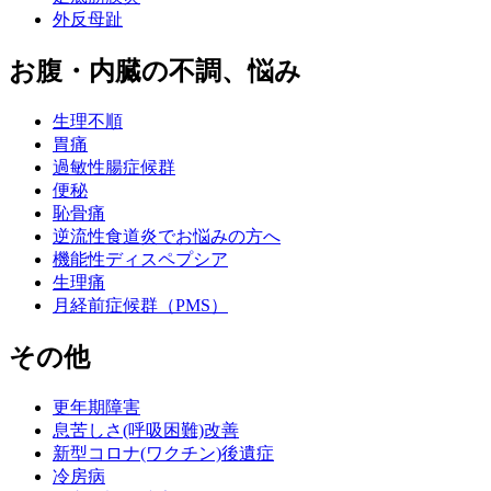
外反母趾
お腹・内臓の不調、悩み
生理不順
胃痛
過敏性腸症候群
便秘
恥骨痛
逆流性食道炎でお悩みの方へ
機能性ディスペプシア
生理痛
月経前症候群（PMS）
その他
更年期障害
息苦しさ(呼吸困難)改善
新型コロナ(ワクチン)後遺症
冷房病