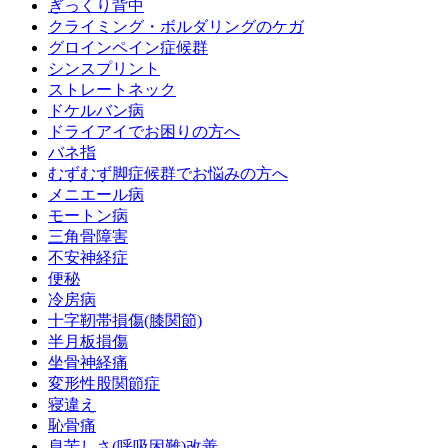
ぎっくり背中
クライミング・ボルダリングのケガ
グロインペイン症候群
シンスプリント
ストレートネック
ドケルバン病
ドライアイでお困りの方へ
バネ指
むずむず脚症候群でお悩みの方へ
メニエール病
モートン病
三角骨障害
不安神経症
便秘
冷房病
十字靭帯損傷(膝関節)
半月板損傷
坐骨神経痛
変形性股関節症
寝違え
恥骨痛
息苦しさ(呼吸困難)改善