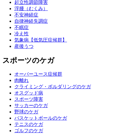
起立性調節障害
浮腫（むくみ）
不安神経症
自律神経失調症
不眠症
冷え性
気象病【低気圧症候群】
産後うつ
スポーツのケガ
オーバーユース症候群
肉離れ
クライミング・ボルダリングのケガ
オスグッド病
スポーツ障害
サッカーのケガ
野球のケガ
バスケットボールのケガ
テニスのケガ
ゴルフのケガ