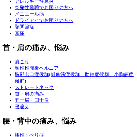
アレルギー性鼻炎
突発性難聴でお困りの方へ
メニエール病
ドライアイでお困りの方へ
顎関節症
頭痛
首・肩の痛み、悩み
肩こり
頚椎椎間板ヘルニア
胸郭出口症候群(斜角筋症候群、肋鎖症候群、小胸筋症
候群)
ストレートネック
首・肩の痛み
五十肩・四十肩
寝違え
腰・背中の痛み、悩み
腰椎すべり症