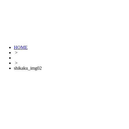
HOME
>
>
shikaku_img02