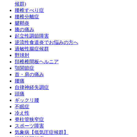
候群)
腰椎すべり症
腰椎分離症
腱鞘炎
膝の痛み
起立性調節障害
逆流性食道炎でお悩みの方へ
過敏性腸症候群
野球肘
頚椎椎間板ヘルニア
顎関節症
首・肩の痛み
腰痛
自律神経失調症
頭痛
ギックリ腰
不眠症
冷え性
脊柱管狭窄症
スポーツ障害
気象病【低気圧症候群】