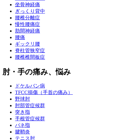
坐骨神経痛
ぎっくり背中
腰椎分離症
慢性腰痛症
肋間神経痛
腰痛
ギックリ腰
脊柱管狭窄症
腰椎椎間板症
肘・手の痛み、悩み
ドケルバン病
TFCC損傷（手首の痛み）
野球肘
肘部管症候群
突き指
手根管症候群
バネ指
腱鞘炎
テニス肘