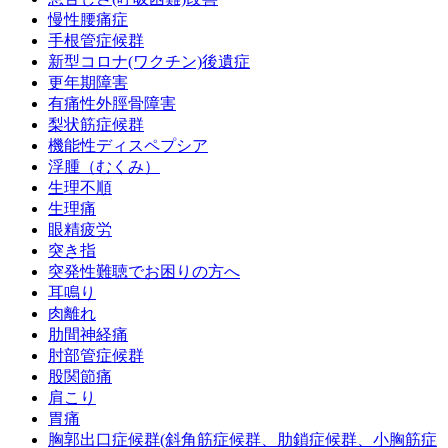
慢性腰痛症
手根管症候群
新型コロナ(ワクチン)後遺症
更年期障害
有痛性外脛骨障害
梨状筋症候群
機能性ディスペプシア
浮腫（むくみ）
生理不順
生理痛
眼精疲労
突き指
突発性難聴でお困りの方へ
耳鳴り
肉離れ
肋間神経痛
肘部管症候群
股関節痛
肩こり
胃痛
胸郭出口症候群(斜角筋症候群、肋鎖症候群、小胸筋症