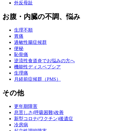
外反母趾
お腹・内臓の不調、悩み
生理不順
胃痛
過敏性腸症候群
便秘
恥骨痛
逆流性食道炎でお悩みの方へ
機能性ディスペプシア
生理痛
月経前症候群（PMS）
その他
更年期障害
息苦しさ(呼吸困難)改善
新型コロナ(ワクチン)後遺症
冷房病
起立性調節障害