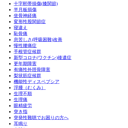
十字靭帯損傷(膝関節)
半月板損傷
坐骨神経痛
変形性股関節症
寝違え
恥骨痛
息苦しさ(呼吸困難)改善
慢性腰痛症
手根管症候群
新型コロナ(ワクチン)後遺症
更年期障害
有痛性外脛骨障害
梨状筋症候群
機能性ディスペプシア
浮腫（むくみ）
生理不順
生理痛
眼精疲労
突き指
突発性難聴でお困りの方へ
耳鳴り