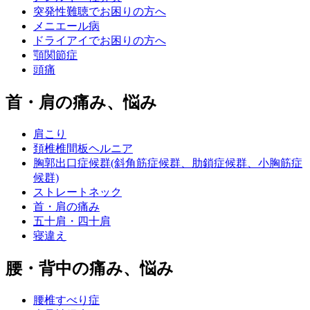
突発性難聴でお困りの方へ
メニエール病
ドライアイでお困りの方へ
顎関節症
頭痛
首・肩の痛み、悩み
肩こり
頚椎椎間板ヘルニア
胸郭出口症候群(斜角筋症候群、肋鎖症候群、小胸筋症
候群)
ストレートネック
首・肩の痛み
五十肩・四十肩
寝違え
腰・背中の痛み、悩み
腰椎すべり症