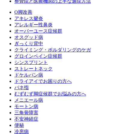
整骨院と医療機関の上手な通院方法
O脚改善
アキレス腱炎
アレルギー性鼻炎
オーバーユース症候群
オスグッド病
ぎっくり背中
クライミング・ボルダリングのケガ
グロインペイン症候群
シンスプリント
ストレートネック
ドケルバン病
ドライアイでお困りの方へ
バネ指
むずむず脚症候群でお悩みの方へ
メニエール病
モートン病
三角骨障害
不安神経症
便秘
冷房病