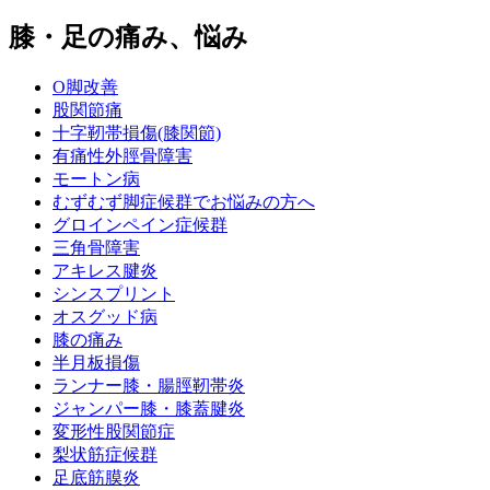
膝・足の痛み、悩み
O脚改善
股関節痛
十字靭帯損傷(膝関節)
有痛性外脛骨障害
モートン病
むずむず脚症候群でお悩みの方へ
グロインペイン症候群
三角骨障害
アキレス腱炎
シンスプリント
オスグッド病
膝の痛み
半月板損傷
ランナー膝・腸脛靭帯炎
ジャンパー膝・膝蓋腱炎
変形性股関節症
梨状筋症候群
足底筋膜炎