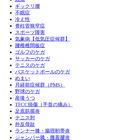
ギックリ腰
不眠症
冷え性
脊柱管狭窄症
スポーツ障害
気象病【低気圧症候群】
腰椎椎間板症
ゴルフのケガ
サッカーのケガ
テニスのケガ
バスケットボールのケガ
めまい
月経前症候群（PMS）
野球のケガ
産後うつ
TFCC損傷（手首の痛み）
足底筋膜炎
テニス肘
外反母趾
ランナー膝・腸脛靭帯炎
ジャンパー膝・膝蓋腱炎