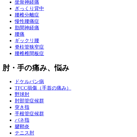
坐骨神経痛
ぎっくり背中
腰椎分離症
慢性腰痛症
肋間神経痛
腰痛
ギックリ腰
脊柱管狭窄症
腰椎椎間板症
肘・手の痛み、悩み
ドケルバン病
TFCC損傷（手首の痛み）
野球肘
肘部管症候群
突き指
手根管症候群
バネ指
腱鞘炎
テニス肘