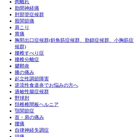
肉離れ
肋間神経痛
肘部管症候群
股関節痛
肩こり
胃痛
胸郭出口症候群(斜角筋症候群、肋鎖症候群、小胸筋症
候群)
腰椎すべり症
腰椎分離症
腱鞘炎
膝の痛み
起立性調節障害
逆流性食道炎でお悩みの方へ
過敏性腸症候群
野球肘
頚椎椎間板ヘルニア
顎関節症
首・肩の痛み
腰痛
自律神経失調症
頭痛