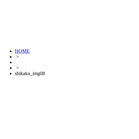
HOME
>
>
shikaku_img08