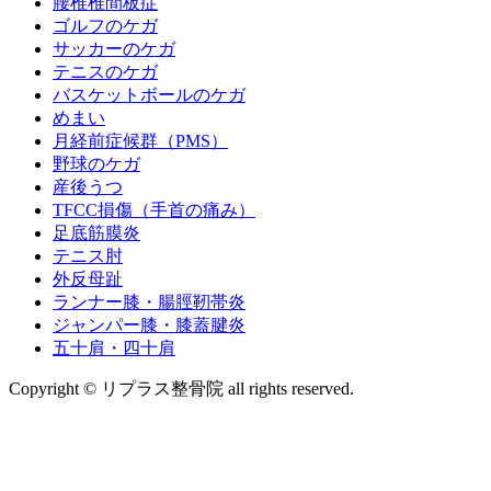
腰椎椎間板症
ゴルフのケガ
サッカーのケガ
テニスのケガ
バスケットボールのケガ
めまい
月経前症候群（PMS）
野球のケガ
産後うつ
TFCC損傷（手首の痛み）
足底筋膜炎
テニス肘
外反母趾
ランナー膝・腸脛靭帯炎
ジャンパー膝・膝蓋腱炎
五十肩・四十肩
Copyright © リプラス整骨院 all rights reserved.