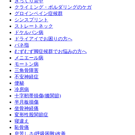
ぎっくり背中
クライミング・ボルダリングのケガ
グロインペイン症候群
シンスプリント
ストレートネック
ドケルバン病
ドライアイでお困りの方へ
バネ指
むずむず脚症候群でお悩みの方へ
メニエール病
モートン病
三角骨障害
不安神経症
便秘
冷房病
十字靭帯損傷(膝関節)
半月板損傷
坐骨神経痛
変形性股関節症
寝違え
恥骨痛
息苦しさ(呼吸困難)改善