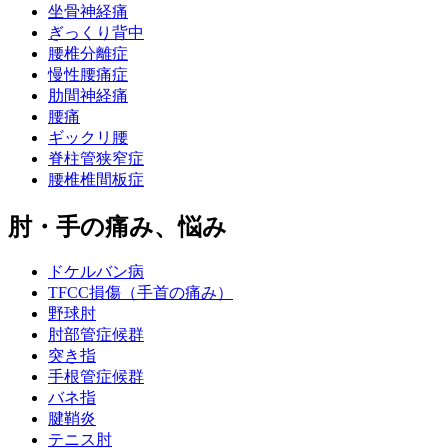
坐骨神経痛
ぎっくり背中
腰椎分離症
慢性腰痛症
肋間神経痛
腰痛
ギックリ腰
脊柱管狭窄症
腰椎椎間板症
肘・手の痛み、悩み
ドケルバン病
TFCC損傷（手首の痛み）
野球肘
肘部管症候群
突き指
手根管症候群
バネ指
腱鞘炎
テニス肘