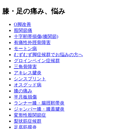
膝・足の痛み、悩み
O脚改善
股関節痛
十字靭帯損傷(膝関節)
有痛性外脛骨障害
モートン病
むずむず脚症候群でお悩みの方へ
グロインペイン症候群
三角骨障害
アキレス腱炎
シンスプリント
オスグッド病
膝の痛み
半月板損傷
ランナー膝・腸脛靭帯炎
ジャンパー膝・膝蓋腱炎
変形性股関節症
梨状筋症候群
足底筋膜炎