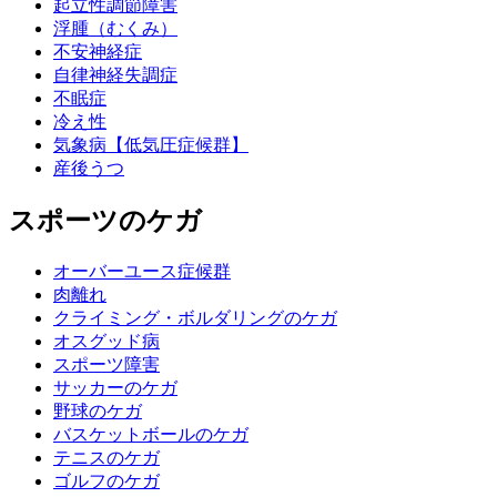
起立性調節障害
浮腫（むくみ）
不安神経症
自律神経失調症
不眠症
冷え性
気象病【低気圧症候群】
産後うつ
スポーツのケガ
オーバーユース症候群
肉離れ
クライミング・ボルダリングのケガ
オスグッド病
スポーツ障害
サッカーのケガ
野球のケガ
バスケットボールのケガ
テニスのケガ
ゴルフのケガ