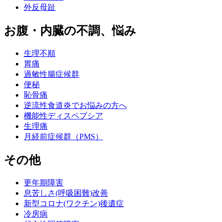
外反母趾
お腹・内臓の不調、悩み
生理不順
胃痛
過敏性腸症候群
便秘
恥骨痛
逆流性食道炎でお悩みの方へ
機能性ディスペプシア
生理痛
月経前症候群（PMS）
その他
更年期障害
息苦しさ(呼吸困難)改善
新型コロナ(ワクチン)後遺症
冷房病