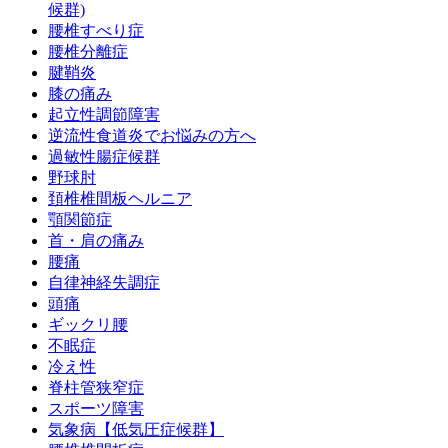
候群)
腰椎すべり症
腰椎分離症
腱鞘炎
膝の痛み
起立性調節障害
逆流性食道炎でお悩みの方へ
過敏性腸症候群
野球肘
頚椎椎間板ヘルニア
顎関節症
首・肩の痛み
腰痛
自律神経失調症
頭痛
ギックリ腰
不眠症
冷え性
脊柱管狭窄症
スポーツ障害
気象病【低気圧症候群】