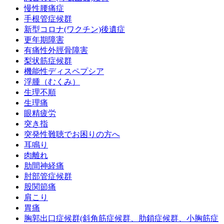
慢性腰痛症
手根管症候群
新型コロナ(ワクチン)後遺症
更年期障害
有痛性外脛骨障害
梨状筋症候群
機能性ディスペプシア
浮腫（むくみ）
生理不順
生理痛
眼精疲労
突き指
突発性難聴でお困りの方へ
耳鳴り
肉離れ
肋間神経痛
肘部管症候群
股関節痛
肩こり
胃痛
胸郭出口症候群(斜角筋症候群、肋鎖症候群、小胸筋症