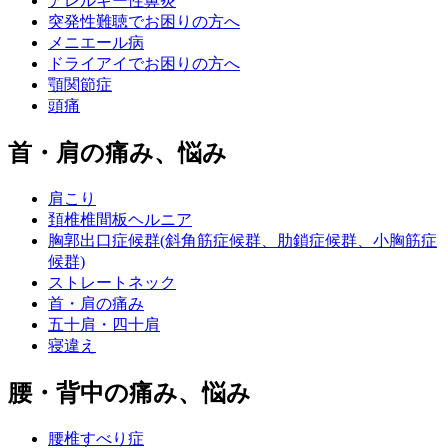
アレルギー性鼻炎
突発性難聴でお困りの方へ
メニエール病
ドライアイでお困りの方へ
顎関節症
頭痛
首・肩の痛み、悩み
肩こり
頚椎椎間板ヘルニア
胸郭出口症候群(斜角筋症候群、肋鎖症候群、小胸筋症
候群)
ストレートネック
首・肩の痛み
五十肩・四十肩
寝違え
腰・背中の痛み、悩み
腰椎すべり症