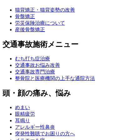
猫背矯正・猫背姿勢の改善
骨盤矯正
労災保険治療について
産後骨盤矯正
交通事故施術メニュー
むち打ち症治療
交通事故お悩み改善
交通事故専門治療
整骨院と医療機関の上手な通院方法
頭・顔の痛み、悩み
めまい
眼精疲労
耳鳴り
アレルギー性鼻炎
突発性難聴でお困りの方へ