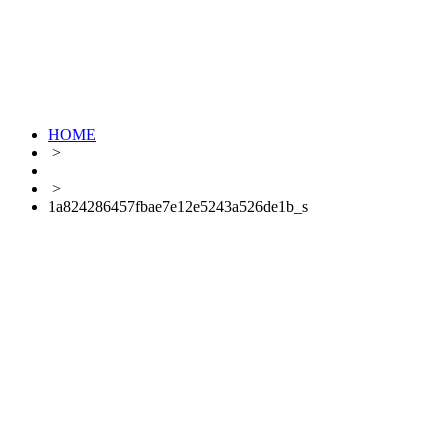
HOME
>
>
1a824286457fbae7e12e5243a526de1b_s