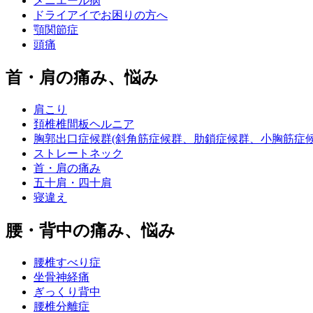
メニエール病
ドライアイでお困りの方へ
顎関節症
頭痛
首・肩の痛み、悩み
肩こり
頚椎椎間板ヘルニア
胸郭出口症候群(斜角筋症候群、肋鎖症候群、小胸筋症候
ストレートネック
首・肩の痛み
五十肩・四十肩
寝違え
腰・背中の痛み、悩み
腰椎すべり症
坐骨神経痛
ぎっくり背中
腰椎分離症