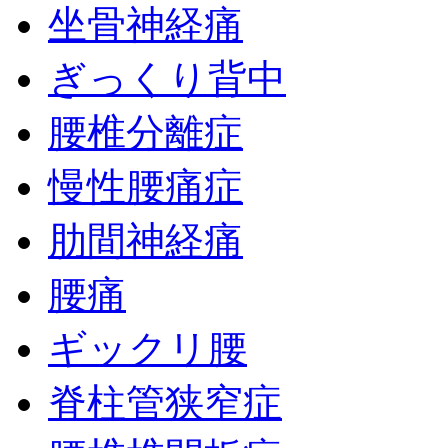
坐骨神経痛
ぎっくり背中
腰椎分離症
慢性腰痛症
肋間神経痛
腰痛
ギックリ腰
脊柱管狭窄症