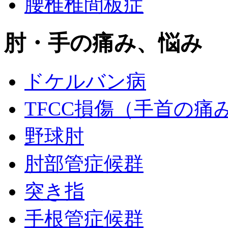
腰椎椎間板症
肘・手の痛み、悩み
ドケルバン病
TFCC損傷（手首の痛
野球肘
肘部管症候群
突き指
手根管症候群