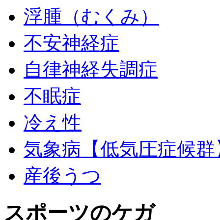
浮腫（むくみ）
不安神経症
自律神経失調症
不眠症
冷え性
気象病【低気圧症候群
産後うつ
スポーツのケガ