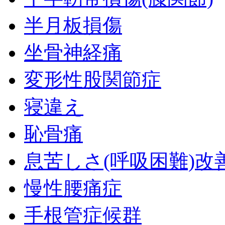
半月板損傷
坐骨神経痛
変形性股関節症
寝違え
恥骨痛
息苦しさ(呼吸困難)改
慢性腰痛症
手根管症候群