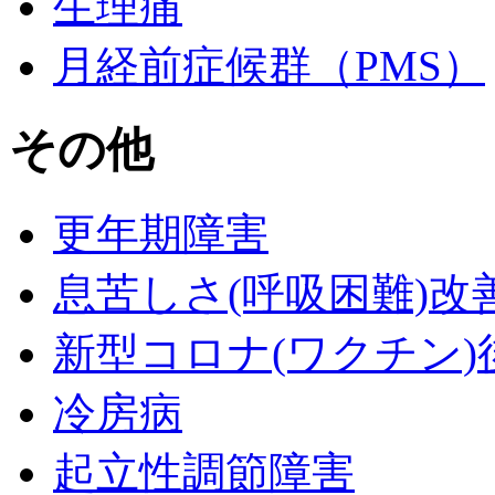
生理痛
月経前症候群（PMS）
その他
更年期障害
息苦しさ(呼吸困難)改
新型コロナ(ワクチン)
冷房病
起立性調節障害