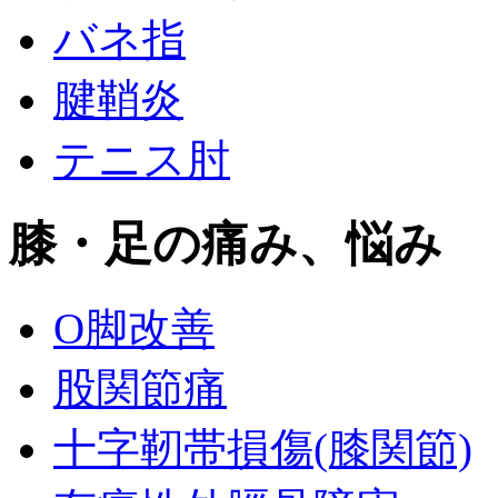
バネ指
腱鞘炎
テニス肘
膝・足の痛み、悩み
O脚改善
股関節痛
十字靭帯損傷(膝関節)