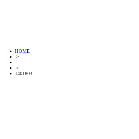
HOME
>
>
1401803