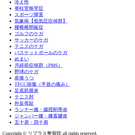
冷え性
脊柱管狭窄症
スポーツ障害
気象病【低気圧症候群】
腰椎椎間板症
ゴルフのケガ
サッカーのケガ
テニスのケガ
バスケットボールのケガ
めまい
月経前症候群（PMS）
野球のケガ
産後うつ
TFCC損傷（手首の痛み）
足底筋膜炎
テニス肘
外反母趾
ランナー膝・腸脛靭帯炎
ジャンパー膝・膝蓋腱炎
五十肩・四十肩
Copyright © リプラス整骨院 all rights reserved.