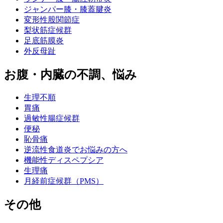
ジャンパー膝・膝蓋腱炎
変形性股関節症
梨状筋症候群
足底筋膜炎
外反母趾
お腹・内臓の不調、悩み
生理不順
胃痛
過敏性腸症候群
便秘
恥骨痛
逆流性食道炎でお悩みの方へ
機能性ディスペプシア
生理痛
月経前症候群（PMS）
その他