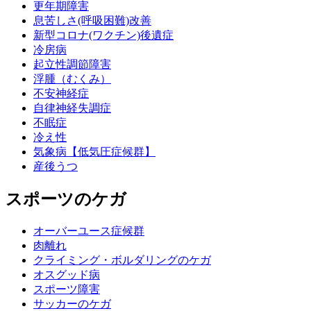
更年期障害
息苦しさ(呼吸困難)改善
新型コロナ(ワクチン)後遺症
冷房病
起立性調節障害
浮腫（むくみ）
不安神経症
自律神経失調症
不眠症
冷え性
気象病【低気圧症候群】
産後うつ
スポーツのケガ
オーバーユース症候群
肉離れ
クライミング・ボルダリングのケガ
オスグッド病
スポーツ障害
サッカーのケガ