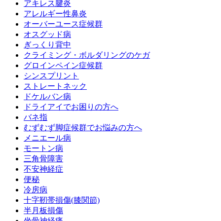
アキレス腱炎
アレルギー性鼻炎
オーバーユース症候群
オスグッド病
ぎっくり背中
クライミング・ボルダリングのケガ
グロインペイン症候群
シンスプリント
ストレートネック
ドケルバン病
ドライアイでお困りの方へ
バネ指
むずむず脚症候群でお悩みの方へ
メニエール病
モートン病
三角骨障害
不安神経症
便秘
冷房病
十字靭帯損傷(膝関節)
半月板損傷
坐骨神経痛