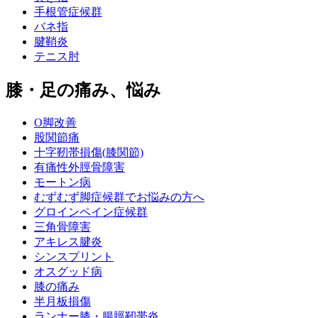
手根管症候群
バネ指
腱鞘炎
テニス肘
膝・足の痛み、悩み
O脚改善
股関節痛
十字靭帯損傷(膝関節)
有痛性外脛骨障害
モートン病
むずむず脚症候群でお悩みの方へ
グロインペイン症候群
三角骨障害
アキレス腱炎
シンスプリント
オスグッド病
膝の痛み
半月板損傷
ランナー膝・腸脛靭帯炎