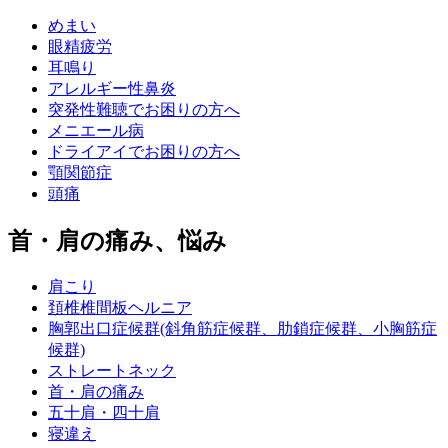
めまい
眼精疲労
耳鳴り
アレルギー性鼻炎
突発性難聴でお困りの方へ
メニエール病
ドライアイでお困りの方へ
顎関節症
頭痛
首・肩の痛み、悩み
肩こり
頚椎椎間板ヘルニア
胸郭出口症候群(斜角筋症候群、肋鎖症候群、小胸筋症
候群)
ストレートネック
首・肩の痛み
五十肩・四十肩
寝違え