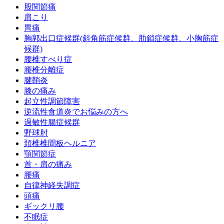
股関節痛
肩こり
胃痛
胸郭出口症候群(斜角筋症候群、肋鎖症候群、小胸筋症
候群)
腰椎すべり症
腰椎分離症
腱鞘炎
膝の痛み
起立性調節障害
逆流性食道炎でお悩みの方へ
過敏性腸症候群
野球肘
頚椎椎間板ヘルニア
顎関節症
首・肩の痛み
腰痛
自律神経失調症
頭痛
ギックリ腰
不眠症