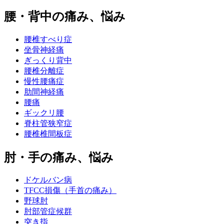
腰・背中の痛み、悩み
腰椎すべり症
坐骨神経痛
ぎっくり背中
腰椎分離症
慢性腰痛症
肋間神経痛
腰痛
ギックリ腰
脊柱管狭窄症
腰椎椎間板症
肘・手の痛み、悩み
ドケルバン病
TFCC損傷（手首の痛み）
野球肘
肘部管症候群
突き指