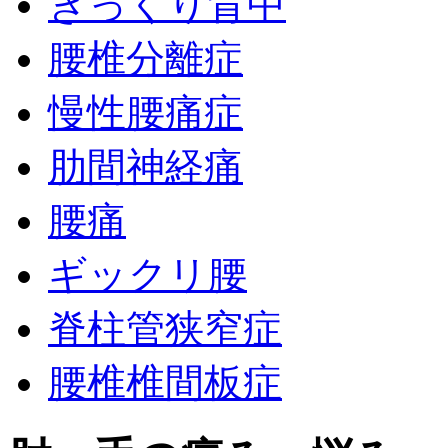
ぎっくり背中
腰椎分離症
慢性腰痛症
肋間神経痛
腰痛
ギックリ腰
脊柱管狭窄症
腰椎椎間板症