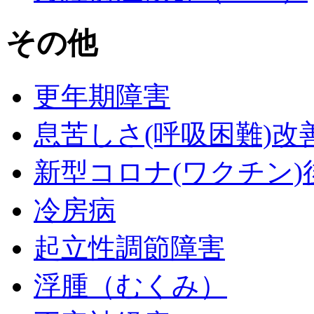
その他
更年期障害
息苦しさ(呼吸困難)改
新型コロナ(ワクチン)
冷房病
起立性調節障害
浮腫（むくみ）