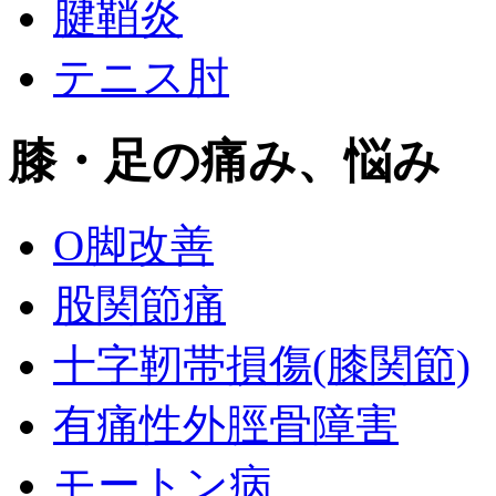
腱鞘炎
テニス肘
膝・足の痛み、悩み
O脚改善
股関節痛
十字靭帯損傷(膝関節)
有痛性外脛骨障害
モートン病