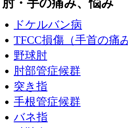
肘・手の痛み、悩み
ドケルバン病
TFCC損傷（手首の痛
野球肘
肘部管症候群
突き指
手根管症候群
バネ指