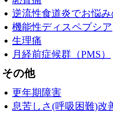
逆流性食道炎でお悩み
機能性ディスペプシア
生理痛
月経前症候群（PMS）
その他
更年期障害
息苦しさ(呼吸困難)改