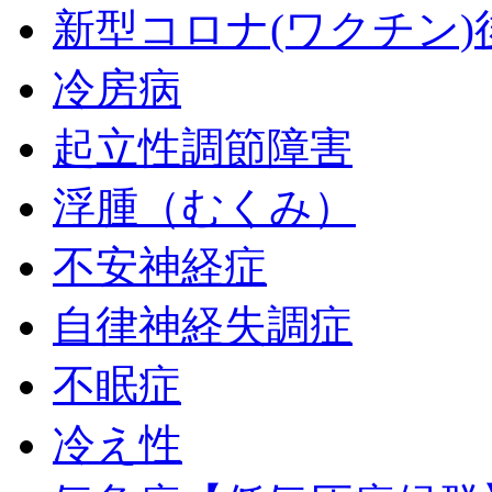
新型コロナ(ワクチン)
冷房病
起立性調節障害
浮腫（むくみ）
不安神経症
自律神経失調症
不眠症
冷え性