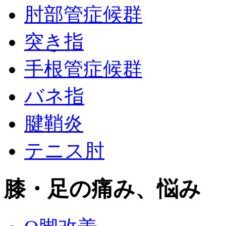
肘部管症候群
突き指
手根管症候群
バネ指
腱鞘炎
テニス肘
膝・足の痛み、悩み