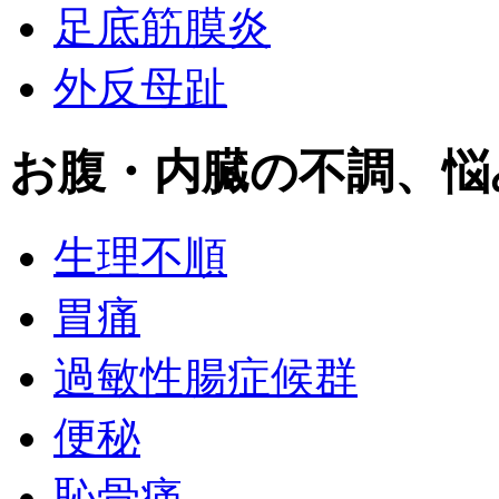
足底筋膜炎
外反母趾
お腹・内臓の不調、悩
生理不順
胃痛
過敏性腸症候群
便秘
恥骨痛