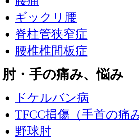
腰痛
ギックリ腰
脊柱管狭窄症
腰椎椎間板症
肘・手の痛み、悩み
ドケルバン病
TFCC損傷（手首の痛
野球肘