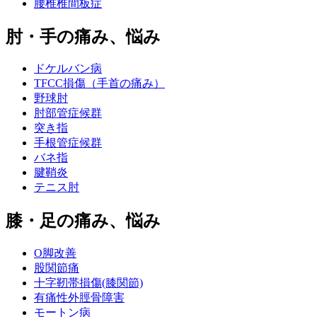
腰椎椎間板症
肘・手の痛み、悩み
ドケルバン病
TFCC損傷（手首の痛み）
野球肘
肘部管症候群
突き指
手根管症候群
バネ指
腱鞘炎
テニス肘
膝・足の痛み、悩み
O脚改善
股関節痛
十字靭帯損傷(膝関節)
有痛性外脛骨障害
モートン病