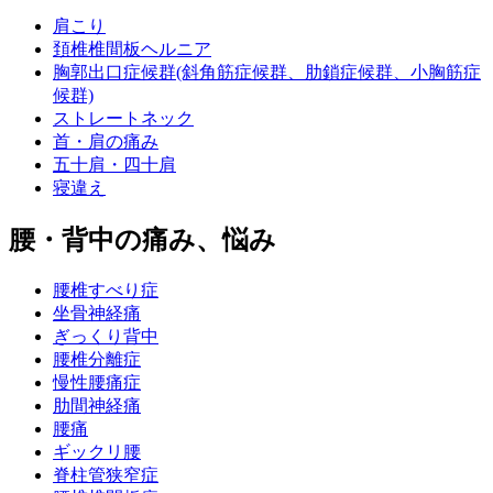
肩こり
頚椎椎間板ヘルニア
胸郭出口症候群(斜角筋症候群、肋鎖症候群、小胸筋症
候群)
ストレートネック
首・肩の痛み
五十肩・四十肩
寝違え
腰・背中の痛み、悩み
腰椎すべり症
坐骨神経痛
ぎっくり背中
腰椎分離症
慢性腰痛症
肋間神経痛
腰痛
ギックリ腰
脊柱管狭窄症