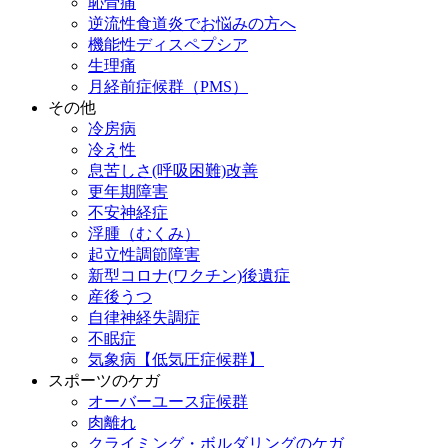
恥骨痛
逆流性食道炎でお悩みの方へ
機能性ディスペプシア
生理痛
月経前症候群（PMS）
その他
冷房病
冷え性
息苦しさ(呼吸困難)改善
更年期障害
不安神経症
浮腫（むくみ）
起立性調節障害
新型コロナ(ワクチン)後遺症
産後うつ
自律神経失調症
不眠症
気象病【低気圧症候群】
スポーツのケガ
オーバーユース症候群
肉離れ
クライミング・ボルダリングのケガ