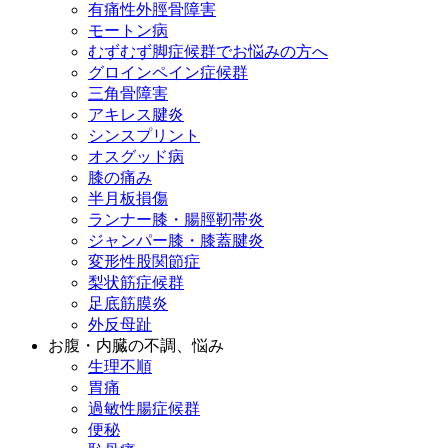
有痛性外脛骨障害
モートン病
むずむず脚症候群でお悩みの方へ
グロインペイン症候群
三角骨障害
アキレス腱炎
シンスプリント
オスグッド病
膝の痛み
半月板損傷
ランナー膝・腸脛靭帯炎
ジャンパー膝・膝蓋腱炎
変形性股関節症
梨状筋症候群
足底筋膜炎
外反母趾
お腹・内臓の不調、悩み
生理不順
胃痛
過敏性腸症候群
便秘