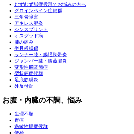
むずむず脚症候群でお悩みの方へ
グロインペイン症候群
三角骨障害
アキレス腱炎
シンスプリント
オスグッド病
膝の痛み
半月板損傷
ランナー膝・腸脛靭帯炎
ジャンパー膝・膝蓋腱炎
変形性股関節症
梨状筋症候群
足底筋膜炎
外反母趾
お腹・内臓の不調、悩み
生理不順
胃痛
過敏性腸症候群
便秘