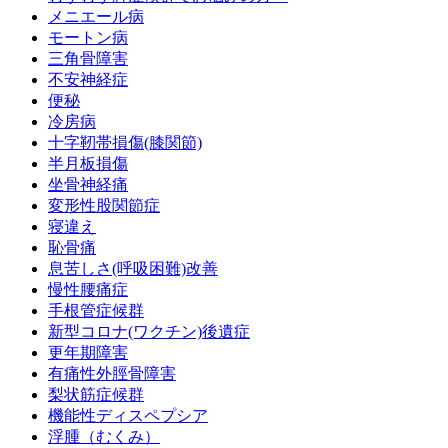
メニエール病
モートン病
三角骨障害
不安神経症
便秘
冷房病
十字靭帯損傷(膝関節)
半月板損傷
坐骨神経痛
変形性股関節症
寝違え
恥骨痛
息苦しさ(呼吸困難)改善
慢性腰痛症
手根管症候群
新型コロナ(ワクチン)後遺症
更年期障害
有痛性外脛骨障害
梨状筋症候群
機能性ディスペプシア
浮腫（むくみ）