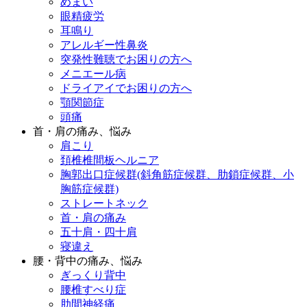
めまい
眼精疲労
耳鳴り
アレルギー性鼻炎
突発性難聴でお困りの方へ
メニエール病
ドライアイでお困りの方へ
顎関節症
頭痛
首・肩の痛み、悩み
肩こり
頚椎椎間板ヘルニア
胸郭出口症候群(斜角筋症候群、肋鎖症候群、小
胸筋症候群)
ストレートネック
首・肩の痛み
五十肩・四十肩
寝違え
腰・背中の痛み、悩み
ぎっくり背中
腰椎すべり症
肋間神経痛