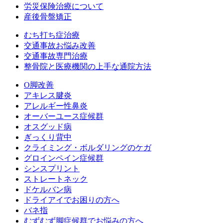
労災保険治療について
産後骨盤矯正
むち打ち症治療
交通事故お悩み改善
交通事故専門治療
整骨院と医療機関の上手な通院方法
O脚改善
アキレス腱炎
アレルギー性鼻炎
オーバーユース症候群
オスグッド病
ぎっくり背中
クライミング・ボルダリングのケガ
グロインペイン症候群
シンスプリント
ストレートネック
ドケルバン病
ドライアイでお困りの方へ
バネ指
むずむず脚症候群でお悩みの方へ