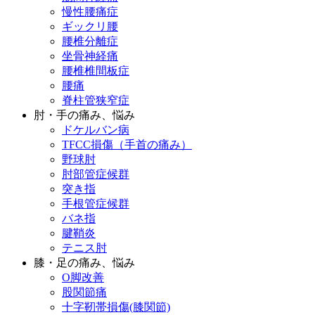
慢性腰痛症
ギックリ腰
腰椎分離症
坐骨神経痛
腰椎椎間板症
腰痛
脊柱管狭窄症
肘・手の痛み、悩み
ドケルバン病
TFCC損傷（手首の痛み）
野球肘
肘部管症候群
突き指
手根管症候群
バネ指
腱鞘炎
テニス肘
膝・足の痛み、悩み
O脚改善
股関節痛
十字靭帯損傷(膝関節)