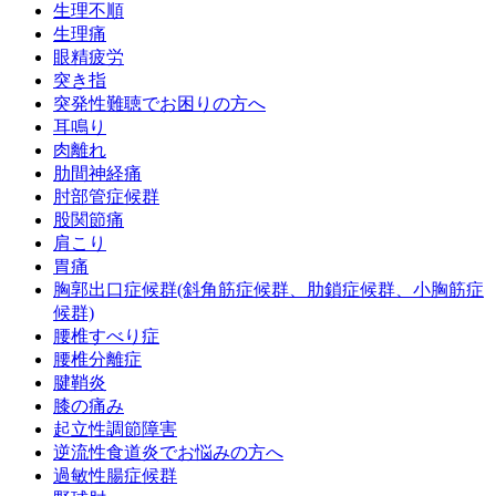
生理不順
生理痛
眼精疲労
突き指
突発性難聴でお困りの方へ
耳鳴り
肉離れ
肋間神経痛
肘部管症候群
股関節痛
肩こり
胃痛
胸郭出口症候群(斜角筋症候群、肋鎖症候群、小胸筋症
候群)
腰椎すべり症
腰椎分離症
腱鞘炎
膝の痛み
起立性調節障害
逆流性食道炎でお悩みの方へ
過敏性腸症候群