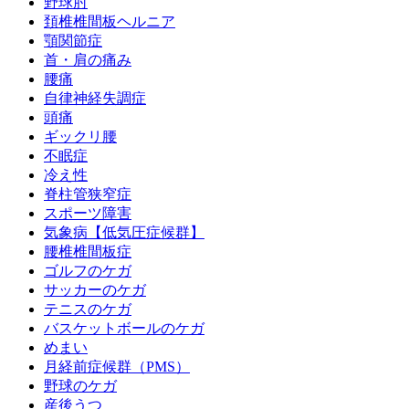
野球肘
頚椎椎間板ヘルニア
顎関節症
首・肩の痛み
腰痛
自律神経失調症
頭痛
ギックリ腰
不眠症
冷え性
脊柱管狭窄症
スポーツ障害
気象病【低気圧症候群】
腰椎椎間板症
ゴルフのケガ
サッカーのケガ
テニスのケガ
バスケットボールのケガ
めまい
月経前症候群（PMS）
野球のケガ
産後うつ