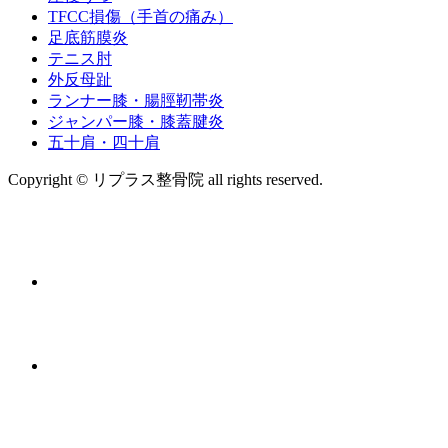
TFCC損傷（手首の痛み）
足底筋膜炎
テニス肘
外反母趾
ランナー膝・腸脛靭帯炎
ジャンパー膝・膝蓋腱炎
五十肩・四十肩
Copyright © リプラス整骨院 all rights reserved.