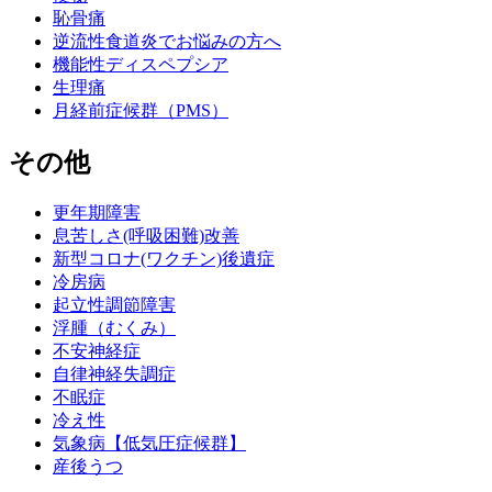
恥骨痛
逆流性食道炎でお悩みの方へ
機能性ディスペプシア
生理痛
月経前症候群（PMS）
その他
更年期障害
息苦しさ(呼吸困難)改善
新型コロナ(ワクチン)後遺症
冷房病
起立性調節障害
浮腫（むくみ）
不安神経症
自律神経失調症
不眠症
冷え性
気象病【低気圧症候群】
産後うつ