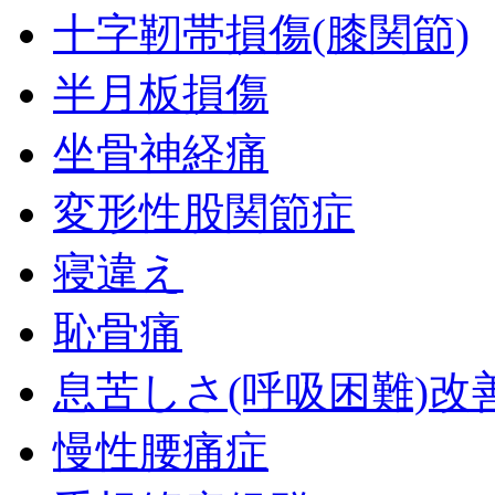
十字靭帯損傷(膝関節)
半月板損傷
坐骨神経痛
変形性股関節症
寝違え
恥骨痛
息苦しさ(呼吸困難)改
慢性腰痛症