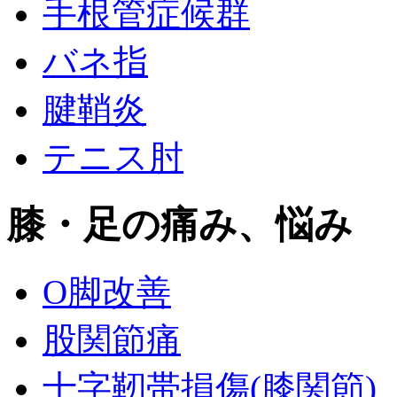
手根管症候群
バネ指
腱鞘炎
テニス肘
膝・足の痛み、悩み
O脚改善
股関節痛
十字靭帯損傷(膝関節)