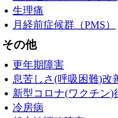
生理痛
月経前症候群（PMS）
その他
更年期障害
息苦しさ(呼吸困難)改
新型コロナ(ワクチン)
冷房病