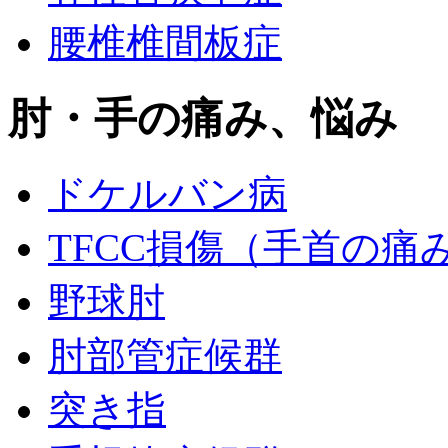
腰椎椎間板症
肘・手の痛み、悩み
ドケルバン病
TFCC損傷（手首の痛
野球肘
肘部管症候群
突き指