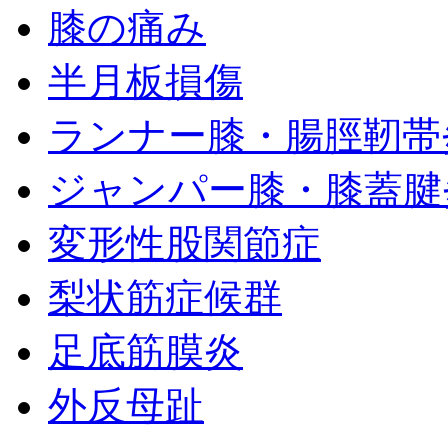
膝の痛み
半月板損傷
ランナー膝・腸脛靭帯
ジャンパー膝・膝蓋腱
変形性股関節症
梨状筋症候群
足底筋膜炎
外反母趾