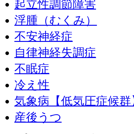
起立性調節障害
浮腫（むくみ）
不安神経症
自律神経失調症
不眠症
冷え性
気象病【低気圧症候群
産後うつ